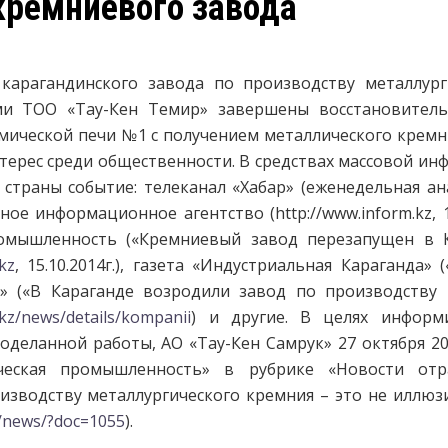
кремниевого завода
 карагандинского завода по производству металлург
ми ТОО «Тау-Кен Темир» завершены восстановител
мической печи №1 с получением металлического кремн
терес среди общественности. В средствах массовой и
 страны событие: телеканал «Хабар» (еженедельная ан
ародное информационное агентство
(
http://www.inform.kz,
ромышленность («Кремниевый завод перезапущен в К
kz
, 15.10.2014г.), газета «Индустриальная Караганда»
ивЪ» («В Караганде возродили завод по производству
.kz/news/details/kompanii
) и другие.
В целях информ
оделанной работы, АО «Тау-Кен Самрук» 27 октября 20
ическая промышленность» в рубрике «Новости отр
зводству металлургического кремния – это не иллюзи
/news/?doc=1055
).