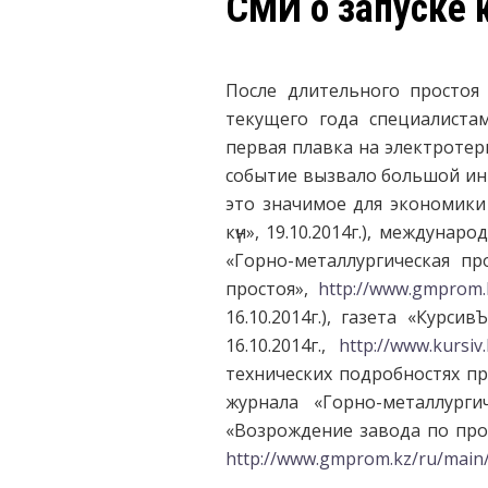
СМИ о запуске 
После длительного простоя
текущего года специалиста
первая плавка на электротер
событие вызвало большой ин
это значимое для экономики
күн», 19.10.2014г.), междун
«Горно-металлургическая п
простоя»,
http://www.gmprom.
16.10.2014г.), газета «Курс
16.10.2014г.,
http://www.kursiv
технических подробностях пр
журнала «Горно-металлург
«Возрождение завода по прои
http://www.gmprom.kz/ru/main