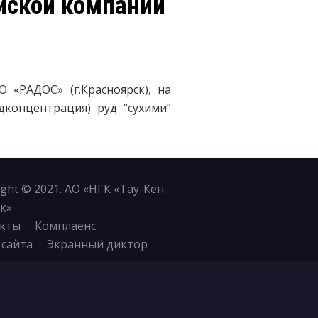
йской компании
 «РАДОС» (г.Красноярск), на
концентрация) руд “сухими”
ight © 2021. АО «НГК «Тау-Кен
к»
кты
Комплаенс
 сайта
Экранный диктор