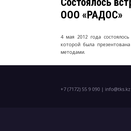
Состоялось вст
ООО «РАДОС»
4 мая 2012 года состоялось
которой была презентована
методами.
+7 (7172) 55 9 090
|
info@tks.kz