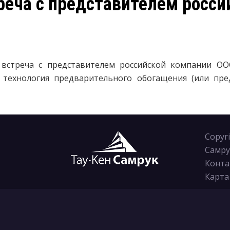
реча с представителем росси
 встреча с представителем российской компании ООО
 технология предварительного обогащения (или пред
Copyr
Самру
Конта
Карта