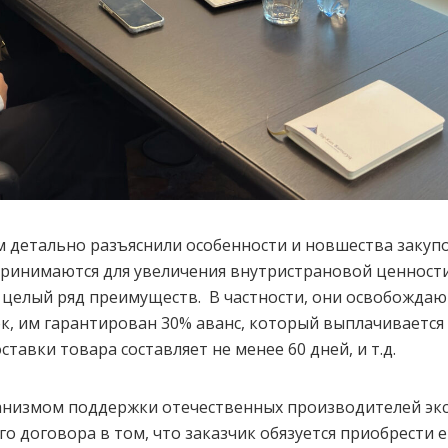
детально разъяснили особенности и новшества закупо
принимаются для увеличения внутристрановой ценности
елый ряд преимуществ. В частности, они освобождают
, им гарантирован 30% аванс, который выплачивается в
тавки товара составляет не менее 60 дней, и т.д.
низмом поддержки отечественных производителей эк
ого договора в том, что заказчик обязуется приобрест