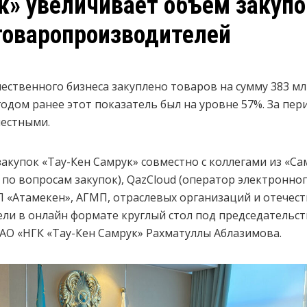
к» увеличивает объём закупо
товаропроизводителей
ечественного бизнеса закуплено товаров на сумму 383 мл
одом ранее этот показатель был на уровне 57%. За перио
местными.
закупок «Тау-Кен Самрук» совместно с коллегами из «С
 по вопросам закупок), QazCloud (оператор электронно
 «Атамекен», АГМП, отраслевых организаций и отечес
и в онлайн формате круглый стол под председательст
АО «НГК «Тау-Кен Самрук» Рахматуллы Аблазимова.