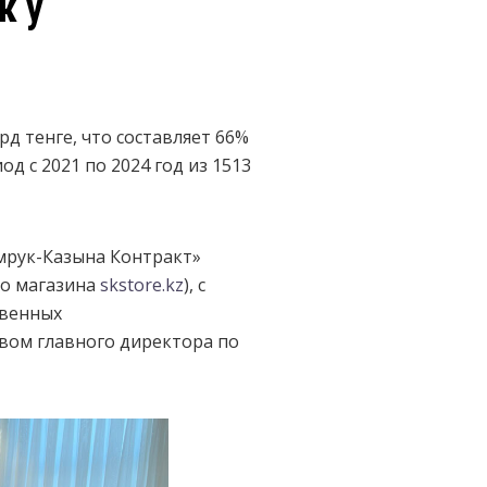
к у
рд тенге, что составляет 66%
д с 2021 по 2024 год из 1513
амрук-Казына Контракт»
го магазина
skstore.kz
), с
твенных
вом главного директора по