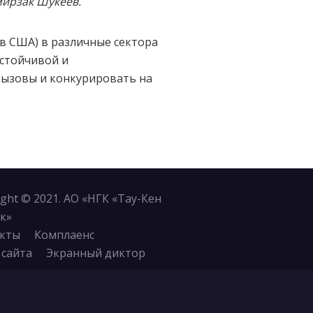
мирзак Шукеев.
в США) в различные сектора
устойчивой и
вызовы и конкурировать на
ight © 2021. АО «НГК «Тау-Кен
к»
кты
Комплаенс
 сайта
Экранный диктор