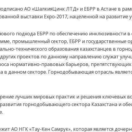
одписано АО «ШалкияЦинк ЛТД» и ЕБРР в Астане в рам
анной выставки Expo-2017, нацеленной на развитие у
нового подхода ЕБРР по обеспечению инклюзивности в
рамме, промышленный сектор, ЕБРР и государственные о
ально-технического образования казахстанцев в горн
 других проектов по данному направлению служат улу
роса нормативно-правовых барьеров, препятствующи
а в данном секторе. Горнодобывающая отрасль являет
дрение лучших мировых практик и решения ключевых во
 развития горнодобывающего сектора Казахстана и об
е.
ит АО НГК «Тау-Кен Самрук», которая является дочер