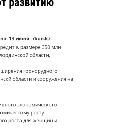
ют развитию
на. 13 июня. 7kun.kz
—
редит в размере 350 млн
лординской области,
сширения горнорудного
скй области и сооружения на
ивного экономического
номическому росту
го роста для женщин и