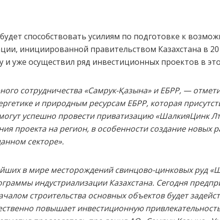
будет способствовать усилиям по подготовке к возмож
ии, инициированной правительством Казахстана в 201
 и уже осуществил ряд инвестиционных проектов в эт
ного сотрудничества «Самрук-Қазына» и ЕБРР, — отмет
ргетике и природным ресурсам ЕБРР, которая присутст
могут успешно провести приватизацию «ШалкияЦинк Лт
ия проекта на регион, в особенности создание новых р
анном секторе».
ейших в мире месторождений свинцово-цинковых руд «
ограммы индустриализации Казахстана. Сегодня предпр
началом строительства основных объектов будет задейст
ественно повышает инвестиционную привлекательность