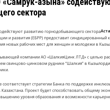
О «Самрук-Қазына» содейству
его сектора
Аста
ции и развития (ЕБРР) предоставит синдицированный к
ия новых рабочих мест для женщин и молодежи в Кызы
бывающей компании АО «ШалкияЦинк ЛТД» с целью ра
ем свинцово-цинковом руднике “Шалкия” в Кызылордин
ики.
е соответствует стратегии Банка по поддержке инклюз
 Казахстана. Проект будет способствовать общему эко
овышению уровня образования и возможности карьерно