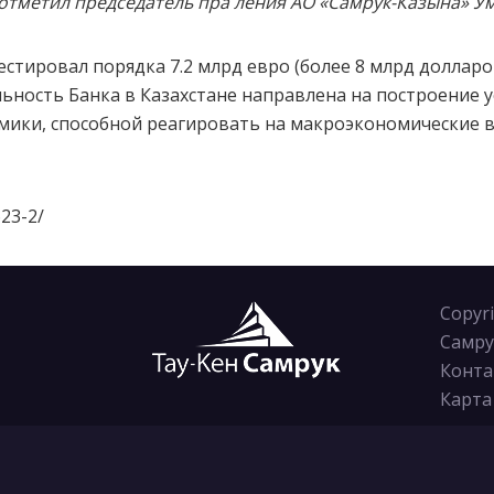
— отметил председатель пра ления АО «Самрук-Казына» У
стировал порядка 7.2 млрд евро (более 8 млрд долларо
льность Банка в Казахстане направлена на построение 
ики, способной реагировать на макроэкономические 
23-2/
Copyr
Самру
Конта
Карта