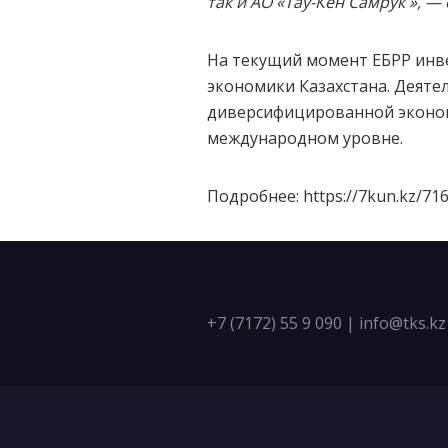
так и АО «Тау-Кен Самрук », 
На текущий момент ЕБРР инве
экономики Казахстана. Деяте
диверсифицированной эконом
международном уровне.
Подробнее: https://7kun.kz/716
+7 (7172) 55 9 090
|
info@tks.kz