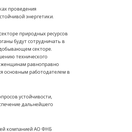
ках проведения
стойчивой энергетики.
 секторе природных ресурсов
рганы будут сотрудничать в
одобывающем секторе.
чшению технического
х женщинам равноправно
ся основным работодателем в
просов устойчивости,
еспечение дальнейшего
ней компанией АО ФНБ