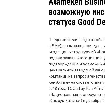
Atameken Busin
возможную инс
статуса Good De
Представители лондонской ас
(LBMA), возможно, приедут с
входящий в структуру АО «На
подана заявка в ассоциацию
подтверждение и возможный и
центральной заводской лабор
компании на запрос агентств
Кен Алтын» на соответствие 
2018 года ТОО «Тау-Кен Алтын
«Национальная горнорудная к
«Самрук-Казына») в декабре 2