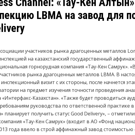
ess Channel: «Тау-Кен Алтын
пекцию LBMA на завод для п
livery
социации участников рынка драгоценных металлов Londo
 инспекцией на казахстанский государственный аффинаж
циональная горнорудная компания «Тау-Кен Самрук». «В
 участников рынка драгоценных металлов LBMA. В наст
нспекционный визит с их стороны, после начнется эт
атории на предмет изучения точности проведения анал
а «Интерфакс-Казахстан». «Также будет проводиться ау
требованиям руководства по ответственной практике в 
» планирует получить статус Good Delivery», – отметили
омпания «Тау-Кен Самрук» (входит в АО «Фонд национ
013 года ввело в строй аффинажный завод стоимостью 4