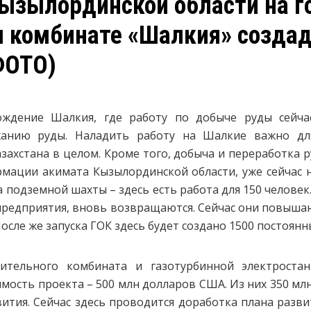
Кызылординской области на г
 комбинате «Шалкия» создад
ФОТО)
ждение Шалкия, где работу по добыче руды сейча
анию руды. Наладить работу на Шалкие важно дл
захстана в целом. Кроме того, добыча и переработка р
ормации акимата Кызылординской области, уже сейчас 
а подземной шахты – здесь есть работа для 150 человек
 предприятия, вновь возвращаются. Сейчас они повыш
осле же запуска ГОК здесь будет создано 1500 постоянн
тительного комбината и газотурбинной электрост
мость проекта – 500 млн долларов США. Из них 350 м
вития. Сейчас здесь проводится доработка плана разв