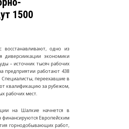
орно-
ут 1500
с восстанавливают, одно из
я диверсиикации экономики
уды – источник тысяч рабочих
на предприятии работают 438
. Специалисты, переехавшие в
ают квалификацию за рубежом,
ых рабочих мест.
анции на Шалкие начнется в
лн финансируются Европейским
ития горнодобывающих работ,