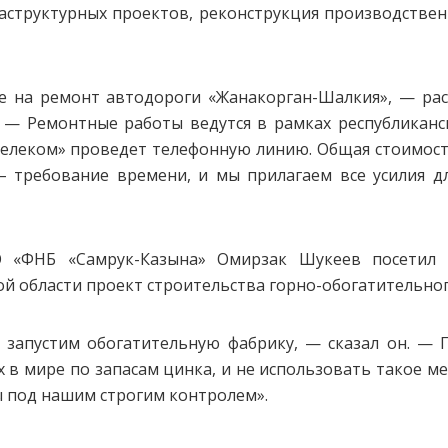
аструктурных проектов, реконструкция производствен
е на ремонт автодороги «Жанакорган-Шалкия», — ра
 — Ремонтные работы ведутся в рамках республиканс
елеком» проведет телефонную линию. Общая стоимость
 требование времени, и мы прилагаем все усилия д
О «ФНБ «Самрук-Казына» Омирзак Шукеев посетил 
й области проект строительства горно-обогатительног
ду запустим обогатительную фабрику, — сказал он. —
 в мире по запасам цинка, и не использовать такое м
ы под нашим строгим контролем».