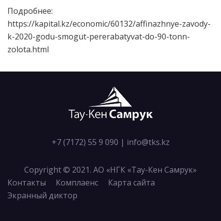
Подробнее:
https://kapital.kz/economic/60132/affinazhnye-zavody-
k-2020-godu-smogut-pererabatyvat-do-90-tonn-
zolota.html
+7 (7172) 55 9 090
|
info@tks.kz
Copyright © 2021. АО «НГК «Тау-Кен Самрук»
Контакты
Комплаенс
Карта сайта
Экранный диктор