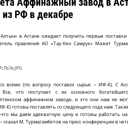
Газета Аффинажный завод в А
 из РФ в декабре
Алтын» в Астане ожидает получить первые поставки 
датель правления АО «Тау-Кен Самрук» Мажит Турм
о всеми (по вопросу поставок сырья. – ИФ-К). С А
. Все, что поступает с их основного богатейше
лтинском аффинажном заводе, и это они нам не мог
Ф-К) готовы поставлять со следующего года нам. Также
 что мы даем адекватную цену и готовы работать на
— сказал М. Турмагамбетов на пресс-конференции в четв