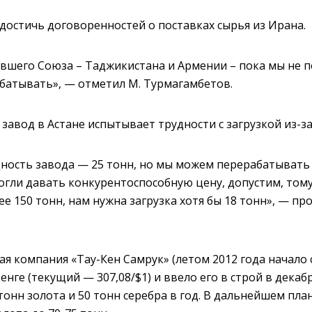
 достичь договоренностей о поставках сырья из Ирана.
бывшего Союза – Таджикистана и Армении – пока мы не 
абатывать», — отметил М. Турмагамбетов.
авод в Астане испытывает трудности с загрузкой из-за
ность завода — 25 тонн, но мы можем перерабатывать и
огли давать конкурентоспособную цену, допустим, тому
е 150 тонн, нам нужна загрузка хотя бы 18 тонн», — п
я компания «Тау-Кен Самрук» (летом 2012 года начало
енге (текущий — 307,08/$1) и ввело его в строй в декаб
онн золота и 50 тонн серебра в год. В дальнейшем пла