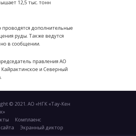
шает 12,5 тыс. тонн
р проводятся дополнительные
щения руды. Также ведутся
но в сообщении.
председатель правления АО
е Кайрактинское и Северный
.
ight © 2021. АО «НГК «Тау-Кен
к»
кты
Комплаенс
 сайта
Экранный диктор