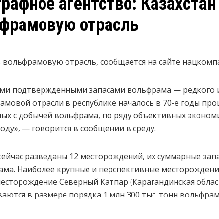
графное агентство: Казахстан
ьфрамовую отрасль
 вольфрамовую отрасль, сообщается на сайте нацкомпа
ыми подтвержденными запасами вольфрама — редкого 
амовой отрасли в республике началось в 70-е годы про
ных с добычей вольфрама, по ряду объективных эконом
году», — говорится в сообщении в среду.
 сейчас разведаны 12 месторождений, их суммарные зап
ама. Наиболее крупные и перспективные месторождени
 месторождение Северный Катпар (Карагандинская облас
ются в размере порядка 1 млн 300 тыс. тонн вольфрам