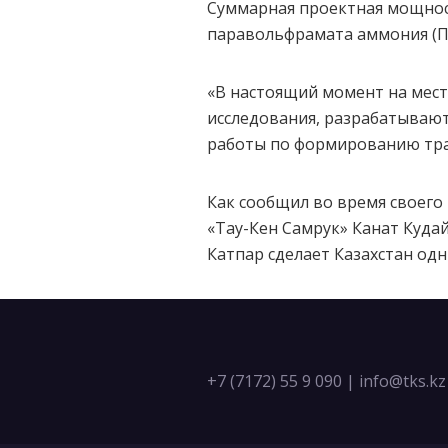
Суммарная проектная мощност
паравольфрамата аммония (П
«В настоящий момент на мес
исследования, разрабатывают
работы по формированию тран
Как сообщил во время своего
«Тау-Кен Самрук» Канат Куда
Катпар сделает Казахстан од
+7 (7172) 55 9 090
|
info@tks.kz