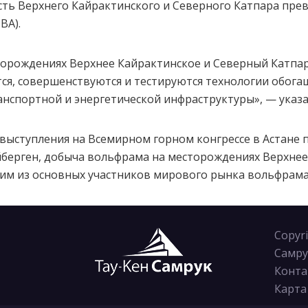
ь Верхнего Кайрактинского и Северного Катпара превы
ВА).
торождениях Верхнее Кайрактинское и Северный Катпа
ся, совершенствуются и тестируются технологии обога
спортной и энергетической инфраструктуры», — указа
 выступления на Всемирном горном конгрессе в Астане 
йберген, добыча вольфрама на месторождениях Верхне
ним из основных участников мирового рынка вольфрама
Copyr
Самру
Конта
Карта