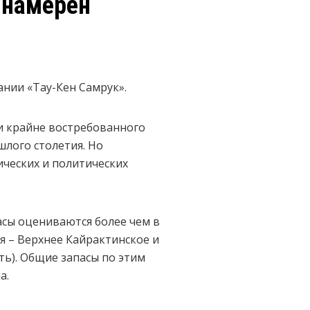
 намерен
нии «Тау-Кен Самрук».
и крайне востребованного
шлого столетия. Но
ических и политических
асы оцениваются более чем в
я – Верхнее Кайрактинское и
ть). Общие запасы по этим
а.