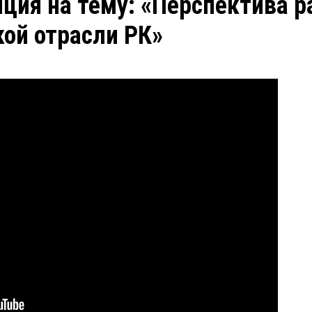
ция на тему: «Перспектива р
ой отрасли РК»