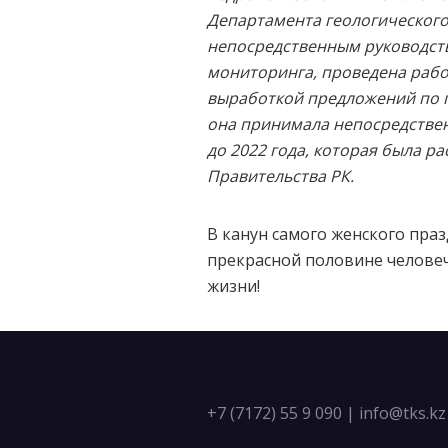
Департамента геологического
непосредственным руководст
мониторинга, проведена рабо
выработкой предложений по п
она принимала непосредствен
до 2022 года, которая была 
Правительства РК.
В канун самого женского пра
прекрасной половине человече
жизни!
+7 (7172) 55 9 090
|
info@tks.kz