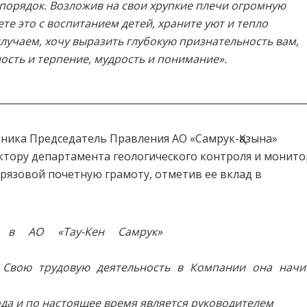
 порядок. Возложив на свои хрупкие плечи огромную
те это с воспитанием детей, храните уют и тепло
лучаем, хочу выразить глубокую признательность вам,
ость и терпение, мудрость и понимание».
________________________________________________________________
ника Председатель Правления АО «Самрук-Қазына»
ктору департамента геологического контроля и монито
рязовой почетную грамоту, отметив ее вклад в
 в АО «Тау-Кен Самрук»
. Свою трудовую деятельность в Компании она начи
ода и по настоящее время является руководителем