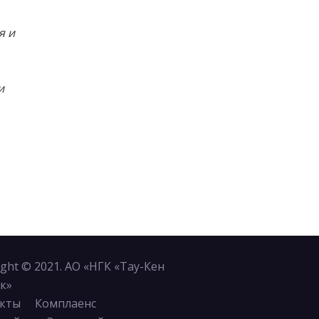
я и
и
ight © 2021. АО «НГК «Тау-Кен
к»
кты
Комплаенс