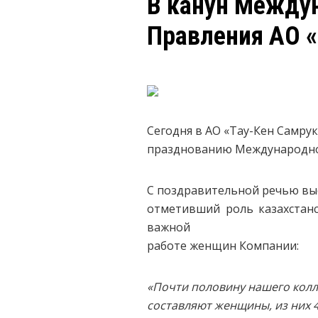
В канун Между
Правления АО «
Сегодня в АО «Тау-Кен Самру
празднованию Международног
С поздравительной речью вы
отметивший роль казахстан
важной
работе женщин Компании:
«Почти половину нашего колл
составляют женщины, из них 4