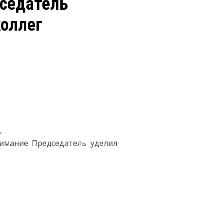
дседатель
коллег
,
имание Председатель уделил