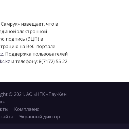
Самрук» извещает, что в
 единой электронной
ю подпись (ЭЦП) в
страцию на Веб-портале
kz
. Поддержка пользователей
kc.kz
и телефону: 8(7172) 55 22
ight © 2021. АО «НГК «Тау-Кен
к»
кты
Комплаенс
 сайта
Экранный диктор