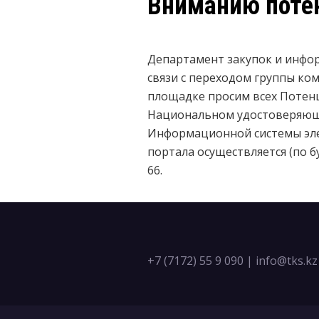
Вниманию поте
Департамент закупок и инфор
связи с переходом группы ко
площадке просим всех Потен
Национальном удостоверяющем
Информационной системы эле
портала осуществляется (по бу
66.
+7 (7172) 55 9 090
|
info@tks.kz