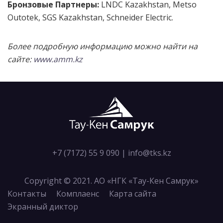
Бронзовые Партнеры:
LNDC Kazakhstan, Metso
Outotek, SGS Kazakhstan, Schneider Electric.
Более подробную информацию можно найти на
сайте:
www.amm.kz
+7 (7172) 55 9 090
|
info@tks.kz
Copyright © 2021. АО «НГК «Тау-Кен Самрук»
Контакты
Комплаенс
Карта сайта
Экранный диктор