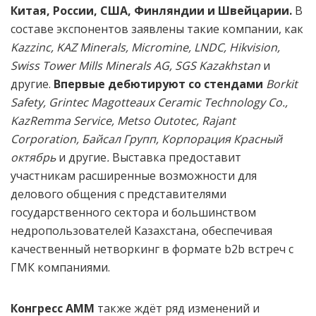
Китая, России, США, Финляндии и Швейцарии.
В
составе экспонентов заявлены такие компании, как
Kazzinc, KAZ Minerals, Micromine, LNDC, Hikvision,
Swiss Tower Mills Minerals AG, SGS Kazakhstan
и
другие.
Впервые дебютируют со стендами
Borkit
Safety
,
Grintec
Magotteaux
Ceramic
Technology
Co
.,
KazRemma
Service
,
Metso
Outotec
,
Rajant
Corporation
, Байсал Групп, Корпорация Красный
октябрь
и другие
.
Выставка предоставит
участникам расширенные возможности для
делового общения с представителями
государственного сектора и большинством
недропользователей Казахстана, обеспечивая
качественный нетворкинг в формате b2b встреч с
ГМК компаниями.
Конгресс АММ
также ждёт ряд изменений и