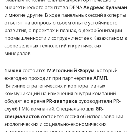
энергетического агентства DENA
Андреас Кульман
и многие другие. В ходе панельных сессий эксперты
ответят на вопросы о своем опыте устойчивого
развития, о проектах и планах, о декарбонизации
промышленности и сотрудничестве с Казахстаном в
сфере зеленых технологий и критических
минералов.
1 июня
состоится
IV Угольный Форум
, который
ежегодно проходит при партнерстве
АГМП
.
Влияние стратегических и корпоративных
коммуникаций на изменения внутри компаний
обсудят во время
PR
-завтрака
руководители PR-
служб ГМК-компаний. Специально для
GR
-
специалистов
состоится сессия об использовании
экологических и социально-экономических
вызовов как точек роста, превращая их из рисков в