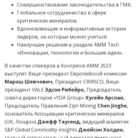
Совершенствование законодательства в ГМК;
Глобальное сотрудничество в сфере
критических минералов;
Вдохновляющие и информативные истории
лидеров, на которых можно учиться;
Наилучшие решения в разделе AMM Tech
«Инновации, технологии и большие идеи».
В качестве спикеров в Конгрессе АММ 2023
выступят Вице-президент Европейской комиссии
Марош Шевчович,
Президент CRIRSCO, Вице-
президент VALE
Эдсон Рибейро,
Председатель
совета директоров «YDA Group»
Хусейн Арслан,
Председатель Правления Zijin Mining
Chen Jinghe,
основатель Ассоциации критических минералов
(UK, Лондон)
Джефф Таусенд,
ведущий аналитик
S&P Global Commodity insights
Джейсон Холден,
главный исполнительный директор Немецкого