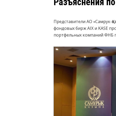
Разъяснения по
Представители АО «Самрук-Қа
фондовых бирж AIX и KASE пр
портфельных компаний ФНБ п