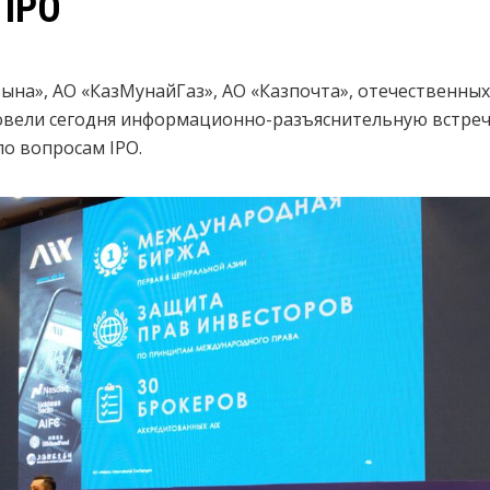
 IPO
зына», АО «КазМунайГаз», АО «Казпочта», отечественны
овели сегодня информационно-разъяснительную встреч
о вопросам IPO.