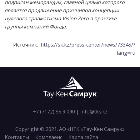
подписан меморандум, главной целью которого
является продвижение принципов концепции
нулевого травматизма Vision Zero в практике
группы компаний Фонда.
Источник:
https://sk.kz/press-center/news/73345/?
lang=ru
+7 (7172) 55 9 090
|
info@tks.kz
Copyright © 2021. АО «НГК «Тау-Кен Самрук»
Контакты
Комплаенс
Карта сайта