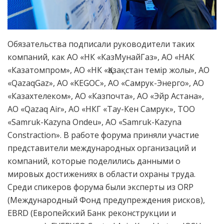
Обязательства подписали руководители таких
компаний, как АО «НК «КазМунайГаз», АО «НАК
«Казатомпром», АО «НК «Қазақстан темір жолы», АО
«QazaqGaz», АО «KEGOC», АО «Самрук-Энерго», АО
«Казахтелеком», АО «Казпочта», АО «Эйр Астана»,
АО «Qazaq Air», АО «НКГ «Тау-Кен Самрук», ТОО
«Samruk-Kazyna Ondeu», АО «Samruk-Kazyna
Constraction». В работе форума приняли участие
представители международных организаций и
компаний, которые поделились данными о
мировых достижениях в области охраны труда.
Среди спикеров форума были эксперты из ORP
(Международный Фонд предупреждения рисков),
EBRD (Европейский Банк реконструкции и