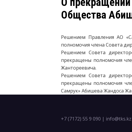
О прекращении 
Общества Абиш
Решением Правления АО «Са
полномочия члена Совета ди
Решением Совета директор
прекращены полномочия чле
Жантореевича.
Решением Совета директор
прекращены полномочия чле
Самрук» Абишева Жандоса Жа
+7 (7172) 55 9 090
|
info@tks.kz