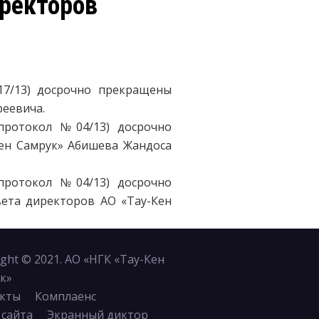
ректоров
17/13) досрочно прекращены
реевича.
протокол №04/13) досрочно
ен Самрук» Абишева Жандоса
протокол №04/13) досрочно
ета директоров АО «Тау-Кен
ight © 2021. АО «НГК «Тау-Кен
к»
кты
Комплаенс
 сайта
Экранный диктор