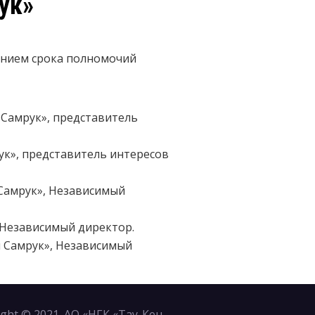
ук»
чением срока полномочий
 Самрук», представитель
ук», представитель интересов
 Самрук», Независимый
 Независимый директор.
н Самрук», Независимый
ight © 2021. АО «НГК «Тау-Кен