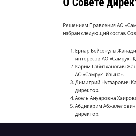
О Совете дирек
Решением Правления АО «Самру
избран следующий состав Сов
Ернар Бейсенұлы Жанади
интересов АО «Самрук- Қа
Карим Габитханович Жан
АО «Самрук- Қазына».
Димитрий Нугзарович Ка
директор.
Асель Ануаровна Хаиров
Абдикарим Абжалелович 
директор.