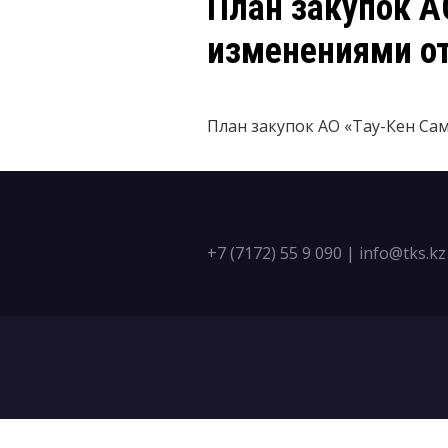
План закупок АО
изменениями от 
План закупок АО «Тау-Кен Самр
+7 (7172) 55 9 090
|
info@tks.kz