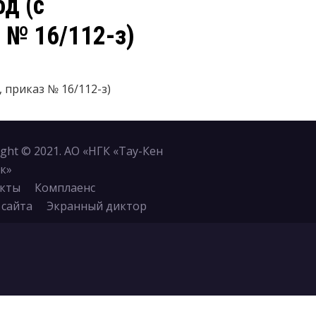
д (с
 № 16/112-з)
, приказ № 16/112-з)
ight © 2021. АО «НГК «Тау-Кен
к»
кты
Комплаенс
 сайта
Экранный диктор