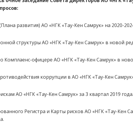
ось очное заседание Совета директоров АО «НГК «Та
просов:
(Плана развития) АО «НГК «Тау-Кен Самрук» на 2020-202
онной структуры АО «НГК «Тау-Кен Самрук» в новой ре
о Комплаенс-офицере АО «НГК «Тау-Кен Самрук» в ново
ротиводействия коррупции в АО «НГК «Тау-Кен Самрук»
искам АО «НГК «Тау-Кен Самрук» за 3 квартал 2019 года
ованного Регистра и Карты рисков АО «НГК «Тау-Кен С
а.