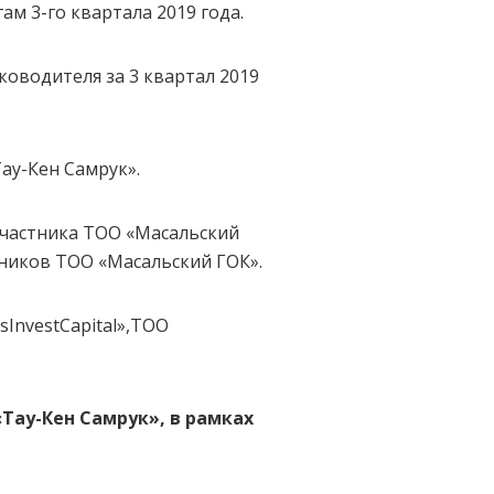
м 3-го квартала 2019 года.
ководителя за 3 квартал 2019
ау-Кен Самрук».
участника ТОО «Масальский
ников ТОО «Масальский ГОК».
InvestCapital»,ТОО
«Тау-Кен Самрук», в рамках