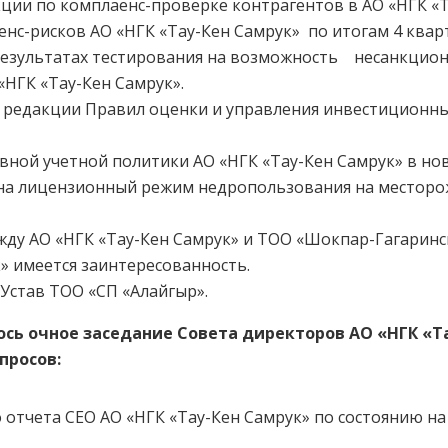
ции по комплаенс-проверке контрагентов в АО «НГК «Т
нс-рисков АО «НГК «Тау-Кен Самрук» по итогам 4 кварт
результатах тестирования на возможность несанкцио
«НГК «Тау-Кен Самрук».
 редакции Правил оценки и управления инвестиционны
ной учетной политики АО «НГК «Тау-Кен Самрук» в но
 на лицензионный режим недропользования на местор
жду АО «НГК «Тау-Кен Самрук» и ТОО «Шокпар-Гагаринс
» имеется заинтересованность.
Устав ТОО «СП «Алайгыр».
ось очное заседание Совета директоров АО «НГК «Та
просов:
 отчета СЕО АО «НГК «Тау-Кен Самрук» по состоянию на 