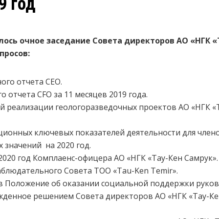
9 год
лось очное заседание Совета директоров АО «НГК «
просов:
ого отчета СЕО.
о отчета СFО за 11 месяцев 2019 года.
й реализации геологоразведочных проектов АО «НГК «
ионных ключевых показателей деятельности для члено
х значений на 2020 год.
2020 год Комплаенс-офицера АО «НГК «Тау-Кен Самрук».
аблюдательного Совета ТОО «Tau-Ken Temir».
в Положение об оказании социальной поддержки руко
жденное решением Совета директоров АО «НГК «Тау-Кен 