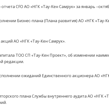
 отчета СFО АО «НГК «Тау-Кен Самрук» за январь –октяб
олнении Бизнес-плана (Плана развития) АО «НГК «Тау-К
акций АО «НГК «Тау-Кен Самрук».
апитала ТОО СП «Тау-Кен Проект», об изменении наиме
ой редакции.
исполнении ожиданий Единственного акционера АО «НГК
торского плана Службы внутреннего аудита АО «НГК «Та
ний.