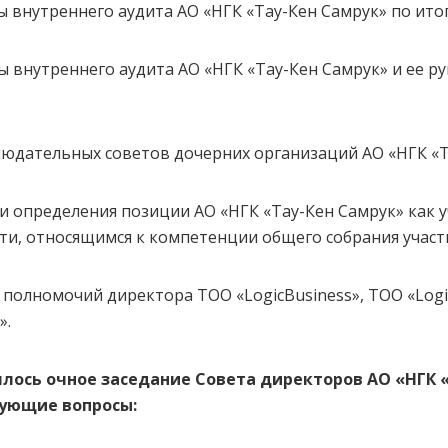
 внутреннего аудита АО «НГК «Тау-Кен Самрук» по итога
 внутреннего аудита АО «НГК «Тау-Кен Самрук» и ее ру
людательных советов дочерних организаций АО «НГК «Т
 и определения позиции АО «НГК «Тау-Кен Самрук» как 
ти, относящимся к компетенции общего собрания участ
полномочий директора ТОО «LogicBusiness», ТОО «Logis
».
оялось очное заседание Совета директоров АО «НГК 
дующие вопросы: