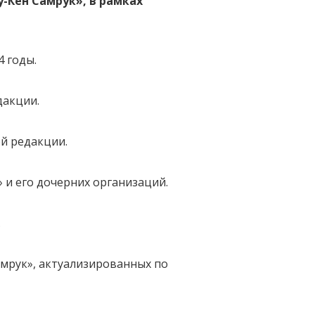
у-Кен Самрук», в рамках
4 годы.
дакции.
й редакции.
 и его дочерних организаций.
.
амрук», актуализированных по