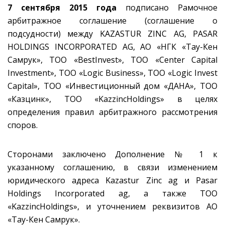
7 сентября 2015 года
подписано Рамочное
арбитражное соглашение (соглашение о
подсудности) между KAZASTUR ZINC AG, PASAR
HOLDINGS INCORPORATED AG, АО «НГК «Тау-Кен
Самрук», ТОО «BestInvest», ТОО «Center Capital
Investment», ТОО «Logic Business», ТОО «Logic Invest
Capital», ТОО «Инвестиционный дом «ДАНА», ТОО
«Казцинк», ТОО «KazzincHoldings» в целях
определения правил арбитражного рассмотрения
споров.
Сторонами заключено Дополнение № 1 к
указанному соглашению, в связи изменением
юридического адреса Kazastur Zinc ag и Pasar
Holdings Incorporated ag, а также ТОО
«KazzincHoldings», и уточнением реквизитов АО
«Тау-Кен Самрук».