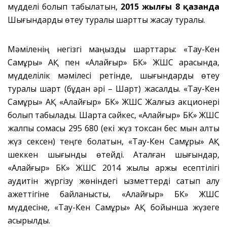
мүдделі болып табылатын,
2015 жылғы 8 қазанда
Шығындарды өтеу туралы шартты жасау туралы.
Мәміленің негізгі маңызды шарттары: «Тау-Кен
Самұрық» АҚ пен «Алайғыр» БК» ЖШС арасында,
мүдделілік мәмілесі ретінде, шығындарды өтеу
туралы шарт (бұдан әрі – Шарт) жасалды. «Тау-Кен
Самұрық» АҚ «Алайғыр» БК» ЖШС Жалғыз акционері
болып табылады. Шартқа сәйкес, «Алайғыр» БК» ЖШС
жалпы сомасы 295 680 (екі жүз токсан бес мын алты
жүз сексен) теңге болатын, «Тау-Кен Самұрық» АҚ
шеккен шығынды өтейді. Аталған шығындар,
«Алайғыр» БК» ЖШС 2014 жылы қаржы есептілігі
аудитін жүргізу жөніндегі қызметтерді сатып алу
қажеттігіне байланысты, «Алайғыр» БК» ЖШС
мүддесіне, «Тау-Кен Самұрық» АҚ бойынша жүзеге
асырылды.