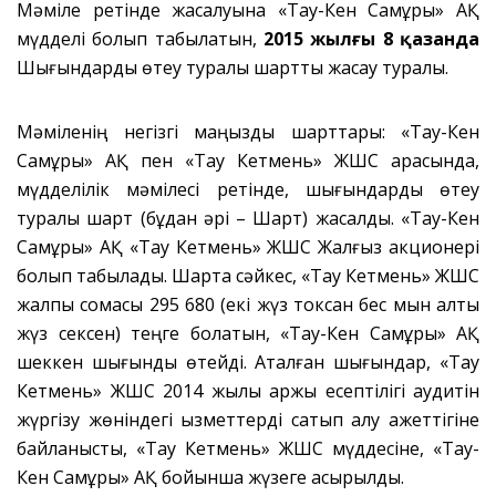
Мәміле ретінде жасалуына «Тау-Кен Самұрық» АҚ
мүдделі болып табылатын,
2015 жылғы 8 қазанда
Шығындарды өтеу туралы шартты жасау туралы.
Мәміленің негізгі маңызды шарттары: «Тау-Кен
Самұрық» АҚ пен «Taу Кетмень» ЖШС арасында,
мүдделілік мәмілесі ретінде, шығындарды өтеу
туралы шарт (бұдан әрі – Шарт) жасалды. «Тау-Кен
Самұрық» АҚ «Taу Кетмень» ЖШС Жалғыз акционері
болып табылады. Шартқа сәйкес, «Taу Кетмень» ЖШС
жалпы сомасы 295 680 (екі жүз токсан бес мын алты
жүз сексен) теңге болатын, «Тау-Кен Самұрық» АҚ
шеккен шығынды өтейді. Аталған шығындар, «Taу
Кетмень» ЖШС 2014 жылы қаржы есептілігі аудитін
жүргізу жөніндегі қызметтерді сатып алу қажеттігіне
байланысты, «Taу Кетмень» ЖШС мүддесіне, «Тау-
Кен Самұрық» АҚ бойынша жүзеге асырылды.