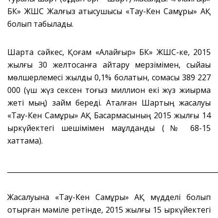
БК» ЖШС Жалғыз қатысушысы «Тау-Кен Самұрық» АҚ
болып табылады.
Шартқа сәйкес, Қоғам «Алайғыр» БК» ЖШС-ке, 2015
жылғы 30 желтоқсанға қайтару мерзімімен, сыйақы
мөлшерлемесі жылдық 0,1% болатын, сомасы 389 227
000 (үш жүз сексен тоғыз миллион екі жүз жиырма
жеті мың) займ береді. Аталған Шартың жасалуы
«Тау-Кен Самұрық» АҚ Басқармасының 2015 жылғы 14
қыркүйектегі шешімімен мақұлданды (№ 68-15
хаттама).
_____________________________________________________________
Жасалуына «Тау-Кен Самұрық» АҚ мүдделі болып
отырған мәміле ретінде, 2015 жылғы 15 қыркүйектегі