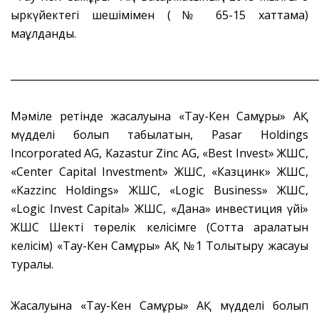
қыркүйектегі шешімімен (№ 65-15 хаттама)
мақұлданды.
_____________________________________________________________
Мәміле ретінде жасалуына «Тау-Кен Самұрық» АҚ
мүдделі болып табылатын, Pasar Holdings
Incorporated AG, Kazastur Zinc AG, «Best Invest» ЖШС,
«Center Capital Investment» ЖШС, «Казцинк» ЖШС,
«Kazzinc Holdings» ЖШС, «Logic Business» ЖШС,
«Logic Invest Capital» ЖШС, «Дана» инвестиция үйі»
ЖШС Шекті төрелік келісімге (Сотта қаралатын
келісім) «Тау-Кен Самұрық» АҚ №1 Толықтыру жасауы
туралы.
Жасалуына «Тау-Кен Самұрық» АҚ мүдделі болып