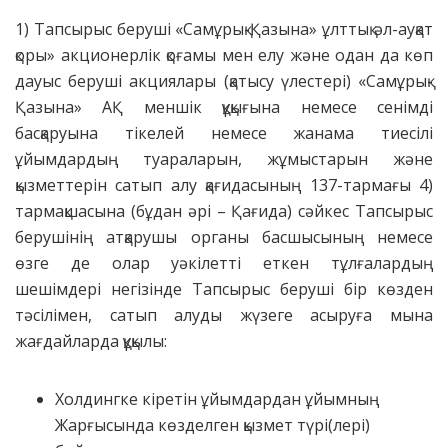
1) Тапсырыс беруші «Самұрық-Қазына» ұлттық әл-ауқат
қоры» акционерлік қоғамы мен елу және одан да көп
дауыс беруші акциялары (қатысу үлестері) «Самұрық-
Қазына» АҚ меншік құқығына немесе сенімді
басқаруына тікелей немесе жанама тиесілі
ұйымдардың туараларын, жұмыстарын және
қызметтерін сатып алу қағидасының 137-тармағы 4)
тармақшасына (бұдан әрі – Қағида) сәйкес Тапсырыс
берушінің атқарушы органы басшысының немесе
өзге де олар уәкілетті еткен тұлғалардың
шешімдері негізінде Тапсырыс беруші бір көзден
тәсілімен, сатып алуды жүзеге асыруға мына
жағдайларда құқылы:
Холдингке кіретін ұйымдардан ұйымның
Жарғысында көзделген қызмет түрі(лері)