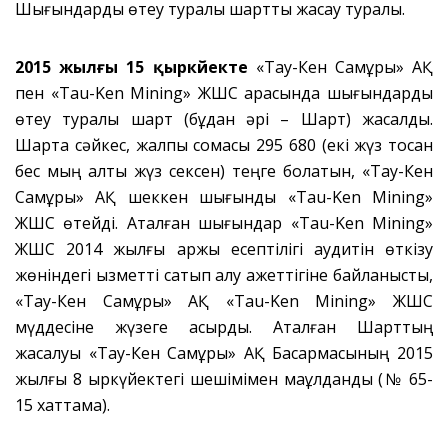
Шығындарды өтеу туралы шартты жасау туралы.
2015 жылғы 15 қыркүйекте
«Тау-Кен Самұрық» АҚ
пен «Tau-Ken Mining» ЖШС арасында шығындарды
өтеу туралы шарт (бұдан әрі – Шарт) жасалды.
Шартқа сәйкес, жалпы сомасы 295 680 (екі жүз тоқсан
бес мың алты жүз сексен) теңге болатын, «Тау-Кен
Самұрық» АҚ шеккен шығынды «Tau-Ken Mining»
ЖШС өтейді. Аталған шығындар «Tau-Ken Mining»
ЖШС 2014 жылғы қаржы есептілігі аудитін өткізу
жөніндегі қызметті сатып алу қажеттігіне байланысты,
«Тау-Кен Самұрық» АҚ «Tau-Ken Mining» ЖШС
мүддесіне жүзеге асырды. Аталған Шарттың
жасалуы «Тау-Кен Самұрық» АҚ Басқармасының 2015
жылғы 8 қыркүйектегі шешімімен мақұлданды (№ 65-
15 хаттама).