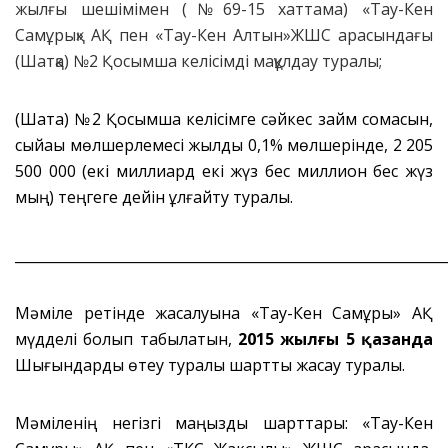
жылғы шешімімен (№69-15 хаттама) «Тау-Кен
Самұрық» АҚ пен «Тау-Кен Алтын»ЖШС арасындағы
(Шатқа) №2 Қосымша келісімді мақұлдау туралы;
(Шатқа) №2 Қосымша келісімге сәйкес займ сомасын,
сыйақы мөлшерлемесі жылдық 0,1% мөлшерінде, 2 205
500 000 (екі миллиард екі жүз бес миллион бес жүз
мың) теңгеге дейін ұлғайту туралы.
_____________________________________________________________
Мәміле ретінде жасалуына «Тау-Кен Самұрық» АҚ
мүдделі болып табылатын,
2015 жылғы 5 қазанда
Шығындарды өтеу туралы шартты жасау туралы.
Мәміленің негізгі маңызды шарттары: «Тау-Кен