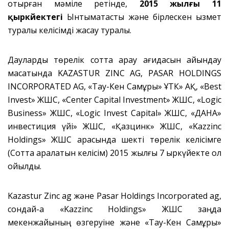
отырған мәміле ретінде,
2015 жылғы 11
қыркүйектегі
Ынтымақтастық және бірлескен қызмет
туралы келісімді жасау туралы.
Дауларды төрелік сотта қарау қағидасын айқындау
мақсатында KAZASTUR ZINC AG, PASAR HOLDINGS
INCORPORATED AG, «Тау-Кен Самұрық» ҰТК» АҚ, «Best
Invest» ЖШС, «Center Capital Investment» ЖШС, «Logic
Business» ЖШС, «Logic Invest Capital» ЖШС, «ДАНА»
инвестиция үйі» ЖШС, «Қазцинк» ЖШС, «Kazzinc
Holdings» ЖШС арасында шекті төрелік келісімге
(Сотта қаралатын келісім) 2015 жылғы 7 қыркүйекте қол
қойылды.
Kazastur Zinc ag және Pasar Holdings Incorporated ag
,
сондай-ақ «Kazzinc Holdings» ЖШС заңда
мекенжайының өзгеруіне және «Тау-Кен Самұрық»