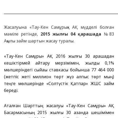
_____________________________________________________________
Жасалуына «Тау-Кен Самұрық» АҚ мүдделі болған
мәміле ретінде,
2015 жылғы 04 қарашада
№83
Ақылы займ шартын жасау туралы.
«Тау-Кен Самұрық» АҚ 2016 жылғы 30 қарашадан
кешіктірмей қайтару мерзімімен, жылдық 0,1%
мөлшеріндегі сыйақы ставкасы бойынша 77 464 000
(жетпіс жеті миллион төрт жүз алпыс төрт мың)
теңге мөлшерінде «Солтүстік Қатпар» ЖШС займ
береді.
Аталған Шарттың жасалуы «Тау-Кен Самұрық» АҚ
Басқармасының 2015 жылғы 30 қазанда шешімімен