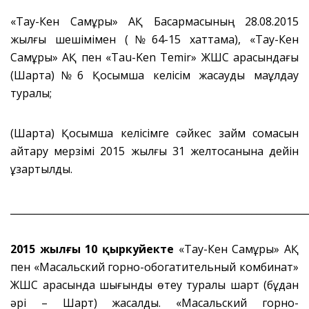
«Тау-Кен Самұрық» АҚ Басқармасының 28.08.2015
жылғы шешімімен (№64-15 хаттама), «Тау-Кен
Самұрық» АҚ пен «Tau-Ken Temir» ЖШС арасындағы
(Шартқа)№6 Қосымша келісім жасауды мақұлдау
туралы;
(Шартқа) Қосымша келісімге сәйкес займ сомасын
қайтару мерзімі 2015 жылғы 31 желтоқсанына дейін
ұзартылды.
_____________________________________________________________
2015 жылғы 10 қыркуйе
кте
«Тау-Кен Самұрық» АҚ
пен «Масальский горно-обогатительный комбинат»
ЖШС арасында шығынды өтеу туралы шарт (бұдан
әрі – Шарт) жасалды. «Масальский горно-