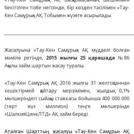
бекітілген тізбе негізінде, бір көзден тәсілімен «Тау-
Кен Самұрық» АҚ Тобымен жүзеге асырылады.
_____________________________________________________________
Жасалуына «Тау-Кен Самұрық» АҚ мүдделі болған
мәміле ретінде,
2015 жылғы 25 қарашада
№86
Ақылы займ шартын жасау туралы.
«Тау-Кен Самұрық» АҚ 2016 жылғы 31 желтоқсаннан
кешіктірмей қайтару мерзімімен, жылдық 0,1%
мөлшеріндегі сыйақы ставкасы бойынша 400 000 000
(төрт жүз миллион) теңге мөлшерінде
«ШалкияЦинкЛТД» АҚ займ береді.
Аталған Шарттың жасалуы «Тау-Кен Самұрық» АҚ