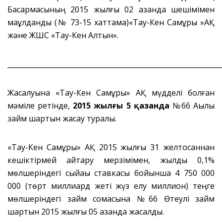
Басқармасының 2015 жылғы 02 қазанда шешімімен
мақұлданды (№ 73-15 хаттама)«Тау-Кен Самұрық »АҚ
және ЖШС «Тау-Кен Алтын».
_____________________________________________________________
Жасалуына «Тау-Кен Самұрық» АҚ мүдделі болған
мәміле ретінде,
2015 жылғы 5 қазанда
№66 Ақылы
займ шартын жасау туралы.
«Тау-Кен Самұрық» АҚ 2015 жылғы 31 желтоқсаннан
кешіктірмей қайтару мерзімімен, жылдық 0,1%
мөлшеріндегі сыйақы ставкасы бойынша 4 750 000
000 (төрт миллиард жеті жүз елу миллион) теңге
мөлшеріндегі займ сомасына №66 Өтеулі займ
шартын 2015 жылғы 05 қазанда жасалды.