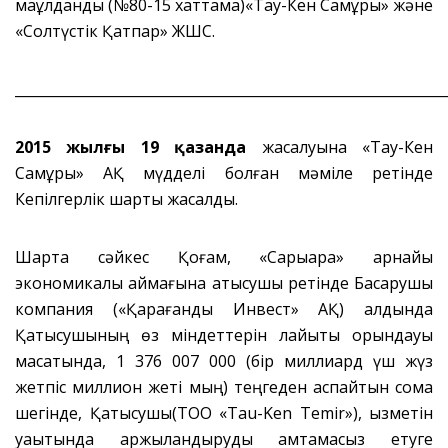
мақұлданды (№80-15 хаттама)«Тау-Кен Самұрық» және
«Солтүстік Қатпар» ЖШС.
_____________________________________________________________
2015 жылғы 19 қазанда
жасалуына «Тау-Кен
Самұрық» АҚ мүдделі болған мәміле ретінде
Кепілгерлік шарты жасалды.
Шартқа сәйкес Қоғам, «Сарыарқа» арнайы
экономикалық аймағына қатысушы ретінде Басқарушы
компания («Қарағанды Инвест» АҚ) алдында
Қатысушының өз міндеттерін лайықты орындауы
мақсатында, 1 376 007 000 (бір миллиард үш жүз
жетпіс миллион жеті мың) теңгеден аспайтын сома
шегінде, Қатысушы(ТОО «Tau-Ken Temir»), қызметін
уақытында қаржыландыруды қамтамасыз етуге