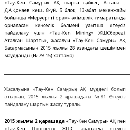
«Тау-Кен Самұрық» АҚ шартқа сәйкес, Астана қ.,
Д.А.Қонаев көш., 8-үй, Б блок, 13-қабат мекенжайы
бойынша «Меруертті орам» әкімшілік ғимаратында
орналасқан кеңселік бөлмені уақытша өтеусіз
пайдалану үшін «Таu-Кеn Mining» ЖШСбереді.
Аталған Шарттың жасалуы «Тау-Кен Самұрық» АҚ
Басқармасының 2015 жылғы 28 қазандағы шешімімен
мақұлданды (№ 79-15) хаттама).
_____________________________________________________________
Жасалуына «Тау-Кен Самұрық» АҚ мүдделі болып
отырған, 2015 жылғы 2 қарашадағы №81 Өтеусіз
пайдалану шартын жасау туралы.
2015 жылғы 2 қарашада
«Тау-Кен Самұрық» АҚ пен
«Тау-Кен Прогресс» ЖШС арасында өтеусіз