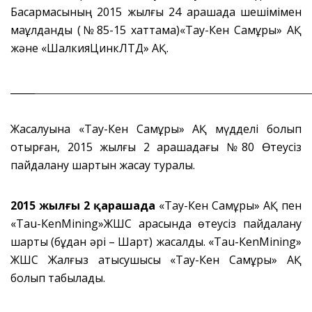
Басқармасының 2015 жылғы 24 қарашада шешімімен
мақұлданды (№85-15 хаттама)«Тау-Кен Самұрық» АҚ
және «ШалкияЦинкЛТД» АҚ.
_____
________________________________________________________
Жасалуына «Тау-Кен Самұрық» АҚ мүдделі болып
отырған, 2015 жылғы 2 қарашадағы №80 Өтеусіз
пайдалану шартын жасау туралы.
2015 жылғы 2 қарашада
«Тау-Кен Самұрық» АҚ пен
«Таu-КеnMining»ЖШС арасында өтеусіз пайдалану
шарты (бұдан әрі – Шарт) жасалды. «Таu-КеnMining»
ЖШС Жалғыз қатысушысы «Тау-Кен Самұрық» АҚ
болып табылады.