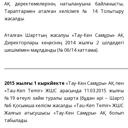
АҚ деректемелерінің нақтылануына байланысты,
Тараптармен аталған келісімге № 14 Толықтыру
жасалды.
Аталған Шарттың жасалуы «Тау-Кен Самұрық» АҚ
Директорлары кеңесінің 2014 жылғы 2 шілдедегі
шешімімен мақұлданды (№ 06/14 хаттама).
_____________________________________________________________
2015 жылғы 1 кыркүйекте
«Тау-Кен Самұрық» АҚ пен
«Tau-Ken Temir» ЖШС арасында 11.03.2015 жылғы
№19 өтеулі займ туралы шартқа (бұдан әрі – Шарт)
№6 Қосымша келісім жасалды. «Tau-Ken Temir» ЖШС
Жалғыз қатысушысы «Тау-Кен Самұрық» АҚ болып
табылады.