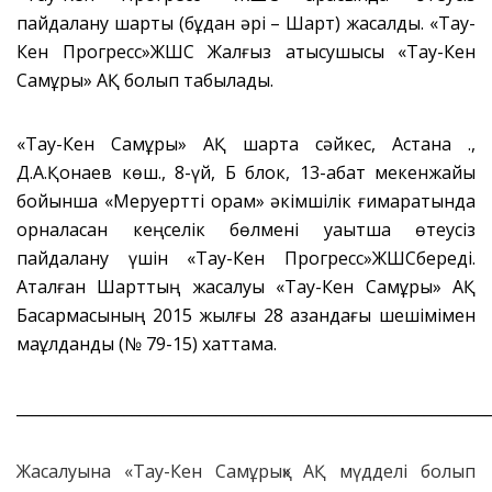
пайдалану шарты (бұдан әрі – Шарт) жасалды. «Тау-
Кен Прогресс»ЖШС Жалғыз қатысушысы «Тау-Кен
Самұрық» АҚ болып табылады.
«Тау-Кен Самұрық» АҚ шартқа сәйкес, Астана қ.,
Д.А.Қонаев көш., 8-үй, Б блок, 13-қабат мекенжайы
бойынша «Меруертті орам» әкімшілік ғимаратында
орналасқан кеңселік бөлмені уақытша өтеусіз
пайдалану үшін «Тау-Кен Прогресс»ЖШСбереді.
Аталған Шарттың жасалуы «Тау-Кен Самұрық» АҚ
Басқармасының 2015 жылғы 28 қазандағы шешімімен
мақұлданды (№ 79-15) хаттама.
_____________________________________________________________
Жасалуына «Тау-Кен Самұрық» АҚ мүдделі болып