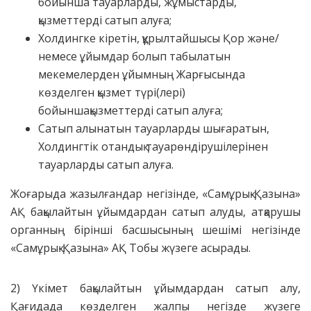
бойынша тауарларды, жұмыстарды,
қызметтерді сатып алуға;
Холдингке кіретін, құрылтайшысы Қор және/
немесе ұйымдар болып табылатын
мекемелерден ұйымның Жарғысында
көзделген қызмет түрі(лері)
бойыншақызметтерді сатып алуға;
Сатып алынатын тауарларды шығаратын,
Холдингтік отандық тауарөндірушілерінен
тауарларды сатып алуға.
Жоғарыда жазылғандар негізінде, «Самұрық-Қазына»
АҚ бақылайтын ұйымдардан сатып алуды, атқарушы
органның бірінші басшысының шешімі негізінде
«Самұрық-Қазына» АҚ Тобы жүзеге асырады.
2) Үкімет бақылайтын ұйымдардан сатып алу,
Қағидада көзделген жалпы негізде жүзеге