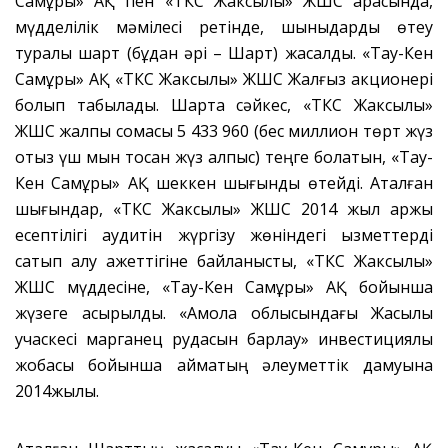
Самұрық» АҚ пен «ТКС Жаксылық» ЖШС арасында,
мүдделілік мәмілесі ретінде, шыныдарды өтеу
туралы шарт (бұдан әрі – Шарт) жасалды. «Тау-Кен
Самұрық» АҚ «ТКС Жаксылық» ЖШС Жалғыз акционері
болып табылады. Шартқа сәйкес, «ТКС Жаксылық»
ЖШС жалпы сомасы 5 433 960 (бес миллион төрт жүз
отыз үш мын тоқсан жүз алпыс) теңге болатын, «Тау-
Кен Самұрық» АҚ шеккен шығынды өтейді. Аталған
шығындар, «ТКС Жаксылық» ЖШС 2014 жыл қаржы
есептілігі аудитін жүргізу жөніндегі қызметтерді
сатып алу қажеттігіне байланысты, «ТКС Жаксылық»
ЖШС мүддесіне, «Тау-Кен Самұрық» АҚ бойынша
жүзеге асырылды. «Ақмола облысындағы Жақсылық
учаскесі марганец рудасын барлау» инвестициялық
жобасы бойынша аймақтың әлеуметтік дамуына
2014жылы.