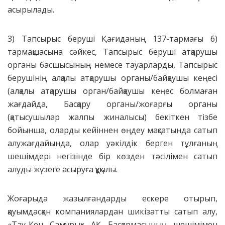
асырылады.
3) Тапсырыс беруші Қағиданың 137-тармағы 6)
тармақшасына сәйкес, Тапсырыс беруші атқарушы
органы басшысының немесе тауарларды, Тапсырыс
берушінің алқалы атқарушы органы/байқаушы кеңесі
(алқалы атқарушы орган/байқаушы кеңес болмаған
жағдайда, Басқару органы/жоғарғы органы
(қатысушылар жалпы жиналысы) бекіткен тізбе
бойынша, оларды кейіннен өңдеу мақсатында сатып
алужағдайында, олар уәкілдік берген тұлғаның
шешімдері негізінде бір көзден тәсілімен сатып
алуды жүзеге асыруға құқылы.
Жоғарыда жазылғандарды ескере отырып,
қауымдасқан компаниялардан шикізатты сатып алу,
«Тау-Кен Самұрық» АҚ Басқармасының шешімімен