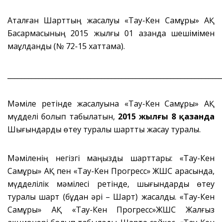
Аталған Шарттың жасалуы «Тау-Кен Самұрық» АҚ
Басқармасының 2015 жылғы 01 қазанда шешімімен
мақұлданды (№ 72-15 хаттама).
_____________________________________________________________
Мәміле ретінде жасалуына «Тау-Кен Самұрық» АҚ
мүдделі болып табылатын,
2015 жылғы 8 қазанда
Шығындарды өтеу туралы шартты жасау туралы.
Мәміленің негізгі маңызды шарттары: «Тау-Кен
Самұрық» АҚ пен «Тау-Кен Прогресс» ЖШС арасында,
мүдделілік мәмілесі ретінде, шығындарды өтеу
туралы шарт (бұдан әрі – Шарт) жасалды. «Тау-Кен
Самұрық» АҚ «Тау-Кен Прогресс»ЖШС Жалғыз