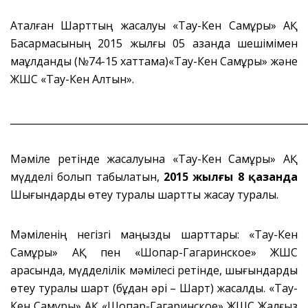
Аталған Шарттың жасалуы «Тау-Кен Самұрық» АҚ
Басқармасының 2015 жылғы 05 қазанда шешімімен
мақұлданды (№74-15 хаттама)«Тау-Кен Самұрық» және
ЖШС «Тау-Кен Алтын».
_____________________________________________________________
Мәміле ретінде жасалуына «Тау-Кен Самұрық» АҚ
мүдделі болып табылатын,
2015 жылғы 8 қазанда
Шығындарды өтеу туралы шартты жасау туралы.
Мәміленің негізгі маңызды шарттары: «Тау-Кен
Самұрық» АҚ пен «Шоқпар-Гагаринское» ЖШС
арасында, мүдделілік мәмілесі ретінде, шығындарды
өтеу туралы шарт (бұдан әрі – Шарт) жасалды. «Тау-
Кен Самұрық» АҚ «Шоқпар-Гагаринское» ЖШС Жалғыз