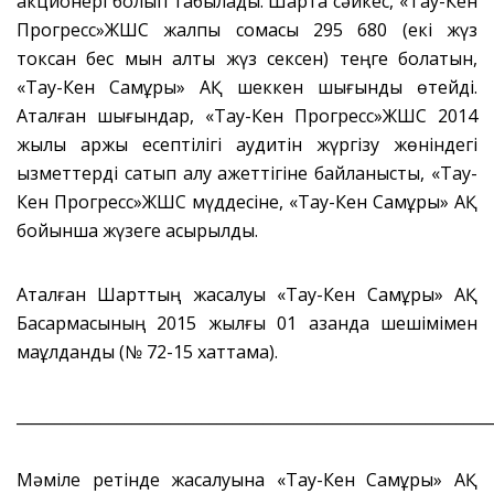
акционері болып табылады. Шартқа сәйкес, «Тау-Кен
Прогресс»ЖШС жалпы сомасы 295 680 (екі жүз
токсан бес мын алты жүз сексен) теңге болатын,
«Тау-Кен Самұрық» АҚ шеккен шығынды өтейді.
Аталған шығындар, «Тау-Кен Прогресс»ЖШС 2014
жылы қаржы есептілігі аудитін жүргізу жөніндегі
қызметтерді сатып алу қажеттігіне байланысты, «Тау-
Кен Прогресс»ЖШС мүддесіне, «Тау-Кен Самұрық» АҚ
бойынша жүзеге асырылды.
Аталған Шарттың жасалуы «Тау-Кен Самұрық» АҚ
Басқармасының 2015 жылғы 01 қазанда шешімімен
мақұлданды (№ 72-15 хаттама).
_____________________________________________________________
Мәміле ретінде жасалуына «Тау-Кен Самұрық» АҚ