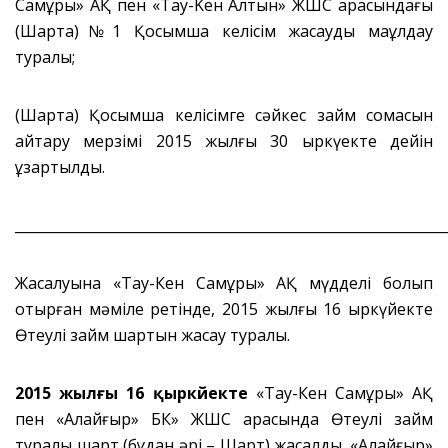
Самұрық» АҚ пен «Taу-Keн Алтын» ЖШС арасындағы
(Шартқа)№1 Қосымша келісім жасауды мақұлдау
туралы;
(Шартқа) Қосымша келісімге сәйкес займ сомасын
қайтару мерзімі 2015 жылғы 30 қыркүекте дейін
ұзартылды.
_____________________________________________________________
Жасалуына «Тау-Кен Самұрық» АҚ мүдделі болып
отырған мәміле ретінде, 2015 жылғы 16 қыркүйекте
Өтеулі займ шартын жасау туралы.
2015 жылғы 16 қыркүйекте
«Тау-Кен Самұрық» АҚ
пен «Алайғыр» БК» ЖШС арасында Өтеулі займ
туралы шарт (бұдан әрі – Шарт) жасалды. «Алайғыр»