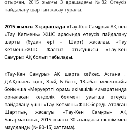
отырған, 2015 жылғы 3 қарашадағы №82 Өтеусіз
пайдалану шартын жасау туралы.
2015 жылғы 3 қарашада
«Тау-Кен Самұрық» АҚ пен
«Тау Кетмень» ЖШС арасында өтеусіз пайдалану
шарты (бұдан әрі – Шарт) жасалды. «Тау
Кетмень»ЖШС Жалғыз қатысушысы «Тау-Кен
Самұрық» АҚ болып табылады.
«Тау-Кен Самұрық» АҚ шартқа сәйкес, Астана қ.,
Д.А.Қонаев көш., 8-үй, Б блок, 13-қабат мекенжайы
бойынша «Меруертті орам» әкімшілік ғимаратында
орналасқан кеңселік бөлмені уақытша өтеусіз
пайдалану үшін «Тау Кетмень»ЖШСбереді. Аталған
Шарттың жасалуы «Тау-Кен Самұрық» АҚ
Басқармасының 2015 жылғы 30 қазандағы шешімімен
мақұлданды (№ 80-15) хаттама).