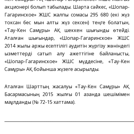
акционері болып табылады. Шартқа сәйкес, «Шоқпар-
Гагаринское» ЖШС жалпы сомасы 295 680 (екі жүз
токсан бес мын алты жүз сексен) теңге болатын,
«Тау-Кен Самұрық» АҚ шеккен шығынды өтейді.
Аталған шығындар, «Шоқпар-Гагаринское» ЖШС
2014 жылы қаржы есептілігі аудитін жүргізу жөніндегі
қызметтерді сатып алу қажеттігіне байланысты,
«Шоқпар-Гагаринское» ЖШС мүддесіне, «Тау-Кен
Самұрық» АҚ бойынша жүзеге асырылды.
Аталған Шарттың жасалуы «Тау-Кен Самұрық» АҚ
Басқармасының 2015 жылғы 01 қазанда шешімімен
мақұлданды (№ 72-15 хаттама).
_____________________________________________________________