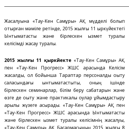
_____________________________________________________________
Жасалуына «Тау-Кен Самұрық» АҚ мүдделі болып
отырған мәміле ретінде, 2015 жылғы 11 қыркүйектегі
Ынтымақтастық және бірлескен қызмет туралы
келісімді жасау туралы.
2015 жылғы 11 қыркүйекте
«Тау-Кен Самұрық» АҚ
пен «Тау-Кен Прогресс» ЖШС арасында Келісім
жасалды, ол бойынша Тараптар персоналды оқыту
саласындағы ынтымақтастықты, оның ішінде
бірлескен семинарлар, білім беру сабақтарын және
өзге де оқыту және практикалық оқулар ұйымдастыру
арқылы жүзеге асырады. «Тау-Кен Самұрық» АҚ пен
«Тау-Кен Прогресс» ЖШС арасында Ынтымақтастық
және бірлескен қызмет туралы келісімнің жасалуы,
«Тау-Кен Самұрық» АҚ Басқармасының 2015 жылғы 8