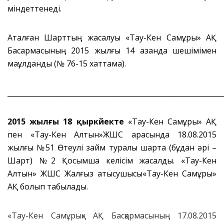
міндеттенеді.
Аталған Шарттың жасалуы «Тау-Кен Самұрық» АҚ
Басқармасының 2015 жылғы 14 қазанда шешімімен
мақұлданды (№ 76-15 хаттама).
_____________________________________________________________
2015 жылғы 18 қыркүйекте
«Тау-Кен Самұрық» АҚ
пен «Тау-Кен Алтын»ЖШС арасында 18.08.2015
жылғы №51 Өтеулі займ туралы шартқа (бұдан әрі –
Шарт) №2 Қосымша келісім жасалды. «Тау-Кен
Алтын» ЖШС Жалғыз қатысушысы«Тау-Кен Самұрық»
АҚ болып табылады.
«Тау-Кен Самұрық» АҚ Басқармасының 17.08.2015