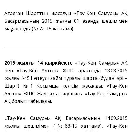
Аталған Шарттың жасалуы «Тау-Кен Самұрық» АҚ
Басқармасының 2015 жылғы 01 қазанда шешімімен
мақұлданды (№ 72-15 хаттама).
_____________________________________________________________
2015 жылғы 14 кыркүйекте
«Тау-Кен Самұрық» АҚ
пен «Taу-Keн Алтын» ЖШС арасында 18.08.2015
жылғы №51 өтеулі займ туралы шартқа (бұдан әрі –
Шарт) №1 Қосымша келісім жасалды. «Taу-Keн
Алтын» ЖШС Жалғыз қатысушысы «Тау-Кен Самұрық»
АҚ болып табылады.
«Тау-Кен Самұрық» АҚ Басқармасының 14.09.2015
жылғы шешімімен (№68-15 хаттама), «Тау-Кен