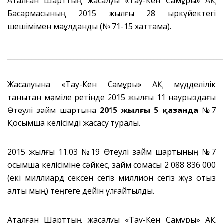
Аталған Шарттың жасалуы «Тау-Кен Самұрық» АҚ
Басқармасының 2015 жылғы 28 қыркүйектегі
шешімімен мақұлданды (№ 71-15 хаттама).
_____________________________________________________________
Жасалуына «Тау-Кен Самұрық» АҚ мүдделілік
танытқан мәміле ретінде 2015 жылғы 11 наурыздағы
Өтеулі займ шартына
2015 жылғы 5 қазанда
№7
Қосымша келісімді жасасу туралы.
2015 жылғы 11.03 №19 Өтеулі займ шартының №7
қосымша келісіміне сәйкес, займ сомасы 2 088 836 000
(екі миллиард сексен сегіз миллион сегіз жүз отыз
алты мың) теңгеге дейін ұлғайтылды.
Аталған Шарттың жасалуы «Тау-Кен Самұрық» АҚ