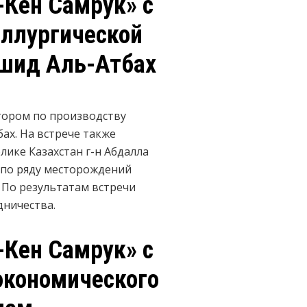
-Кен Самрук» c
аллургической
ашид Аль-Атбах
ктором по производству
ах. На встрече также
лике Казахстан г-н Абдалла
 по ряду месторождений
 По результатам встречи
ничества.
-Кен Самрук» c
экономического