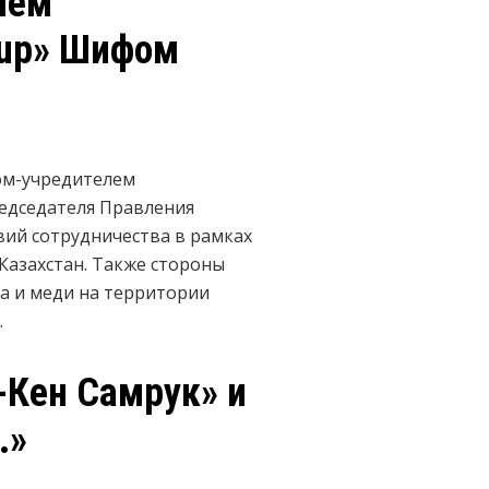
лем
oup» Шифом
ром-учредителем
едседателя Правления
вий сотрудничества в рамках
Казахстан. Также стороны
а и меди на территории
.
-Кен Самрук» и
.»