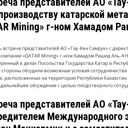
реча представителей АО «Тау
производству катарской мет
AR Mining» г-ном Хамадом Р
сь встреча представителей АО «Тау-Кен Самрук» c дире
компании «QATAR Mining» г-ном Хамадом Рашид Аль-Атб
ренный в делах Посольства Государства Катар в Респуб
в стороны обсудили возможные условия сотрудничества
, расположенных на территории Республики Казахстан.
дальнейшее обсуждение с целью плодотворного сотруд
реча представителей АО «Тау
редителем Международного 