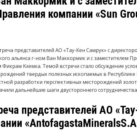
Ван Маккормик и с заместите
Правления компании «Sun Gr
встреча представителей АО «Тау-Кен Самрук» c директо
ого альянса г-ном Ван Маккормик и с заместителем Пр
Фикрам Kхемка. Темой встречи стало обсуждение усло
рождений твердых полезных ископаемых в Республике 
стной разработки перспективных месторождений золот
начили дальнейшие шаги двустороннего сотрудничества
реча представителей АО «Тау
ании «AntofagastaMineralsS.A