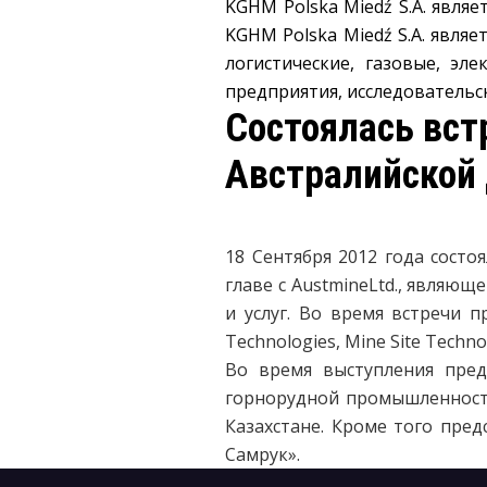
KGHM Polska Miedź S.A. явля
KGHM Polska Miedź S.A. явл
логистические, газовые, эл
предприятия, исследовательс
Состоялась вст
Австралийской д
18 Сентября 2012 года состо
главе с AustmineLtd., явля
и услуг. Во время встречи п
Technologies, Mine Site Techno
Во время выступления пред
горнорудной промышленности
Казахстане. Кроме того пре
Самрук».