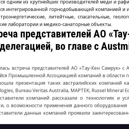
ется одним из крупнейших производителей меди и раф
яется интегрированной горнодобывающей компанией и и
ектроэнергетические, литейтные, спасательные, геоло
кие лаборатории и медико-санаторные объекты.
реча представителей АО «Тау
елегацией, во главе с Austmi
ялась встреча представителей АО «Тау-Кен Самрук» с 
ющейся Промышленной Ассоциацией компаний в области
рошла презентация таких австралийских компаний как:
logies, Bureau Veritas Australia, MAPTEK, Russel Mineral 
ставители компаний рассказали о технологиях и усл
, о возможности применения данного оборудования и 
дставители данных компаний проявили заинтересованн