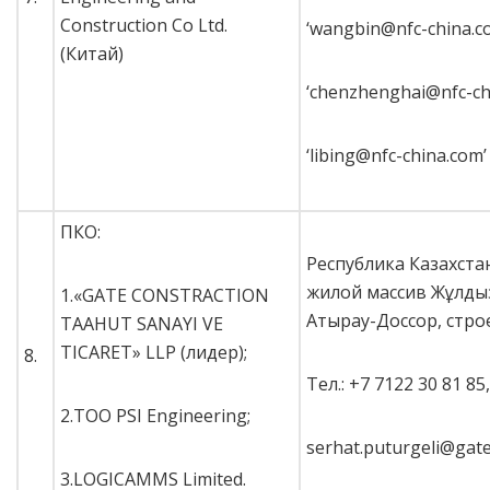
Construction Co Ltd.
‘wangbin@nfc-china.c
(Китай)
‘chenzhenghai@nfc-ch
‘libing@nfc-china.com’
ПКО:
Республика Казахстан
жилой массив Жұлдыз
1.«GATE CONSTRACTION
Атырау-Доссор, стро
TAAHUT SANAYI VE
TICARET» LLP (лидер);
8.
Тел.: +7 7122 30 81 85,
2.ТОО PSI Engineering;
serhat.puturgeli@gat
3.LOGICAMMS Limited.