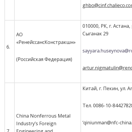
ghbo@cinf.chalieco.co
010000, РК, г. Астана, 
Сыганак 29
АО
«РенейссансКонстракшн»
6.
sayyara.huseynova@r
(Российская Федерация)
artur.nigmatulin@ren
Китай, г. Пекин, ул. A
Тел. 0086-10-8442782
China Nonferrous Metal
‘qiniunman@nfc-china
Industry’s Foreign
7.
Engineering and