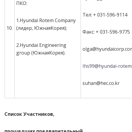
ПКО:
Тел: + 031-596-9114
1.Hyundai Rotem Company
10.
(лидер, ЮжнаяКорея);
Факс: + 031-596-9775
2.Hyundai Engineering
olga@hyundaicorp.co
group (ЮжнаяКорея).
Ihs99@hyundai-rotem.
suhan@hec.co.kr
Список Участников,
прошедших предварительный