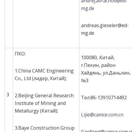
andrej.avrachov@ed-
mg.de
andreas.gieseler@ed-
mg.de
ПКО:
100080, Китай,
г.Пекин, район
1.China CAMC Engineering
Хайдянь, ул.Даньлин,
Co., Ltd (лидер, Китай);
№3
3
2.Beijing General Research
Тел.86-13910714492
Institute of Mining and
Metallurgy (Китай);
Lijie@camce.com.cn
3.Baye Construction Group
Gaofeng@camce.com.c