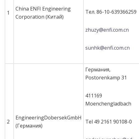
China ENFI Engineering
Тел. 86-10-639366259
1
Corporation (Китай)
zhuzy@enfi.com.cn
sunhk@enfi.com.cn
Германия,
Postorenkamp 31
411169
Moenchengladbach
EngineeringDobersekGmbH
2
Tel 49 2161 90108-0
(Германия)