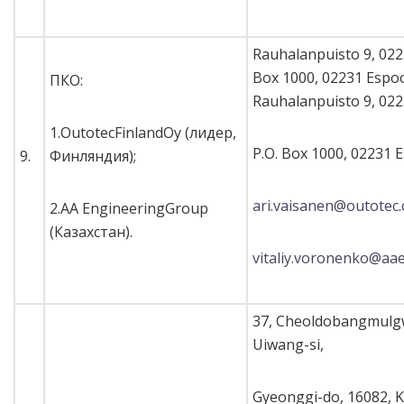
Rauhalanpuisto 9, 022
Box 1000, 02231 Espoo
ПКО:
Rauhalanpuisto 9, 022
1.OutotecFinlandOy (лидер,
P.O. Box 1000, 02231 E
9.
Финляндия);
ari.vaisanen@outotec
2.AA EngineeringGroup
(Казахстан).
vitaliy.voronenko@aa
37, Cheoldobangmulg
Uiwang-si,
Gyeonggi-do, 16082, 