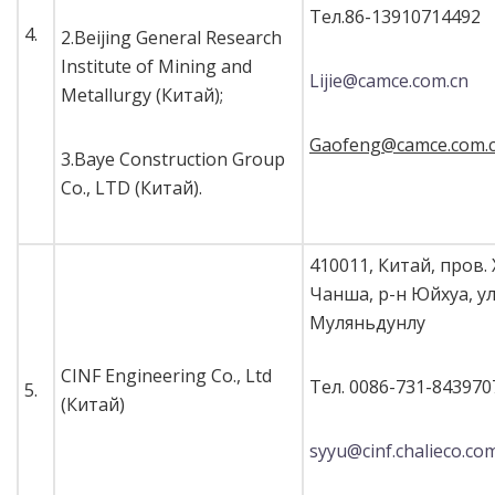
Тел.86-13910714492
4.
2.Beijing General Research
Institute of Mining and
Lijie@camce.com.cn
Metallurgy (Китай);
Gaofeng@camce.com.
3.Baye Construction Group
Co., LTD (Китай).
410011, Китай, пров. 
Чанша, р-н Юйхуа, ул
Муляньдунлу
CINF Engineering Co., Ltd
Тел. 0086-731-843970
5.
(Китай)
syyu@cinf.chalieco.co