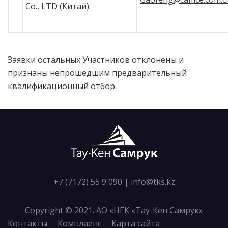
Co., LTD (Китай).
Заявки остальных Участников отклонены и
признаны непрошедшим предварительный
квалификационный отбор.
+7 (7172) 55 9 090
|
info@tks.kz
Copyright © 2021. АО «НГК «Тау-Кен Самрук»
Контакты
Комплаенс
Карта сайта