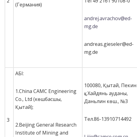
2
Tel 49 2161 90108-0
(Германия)
andrej.avrachov@ed-
mg.de
andreas.gieseler@ed-
mg.de
АБІ:
100080, Қытай, Пекин
1.China CAMC Engineering
қ., Хайдянь ауданы,
Co., Ltd (көшбасшы,
Даньлин көш., №3
Қытай);
Тел.86-13910714492
3
2.Beijing General Research
Institute of Mining and
Lijie@camce.com.cn