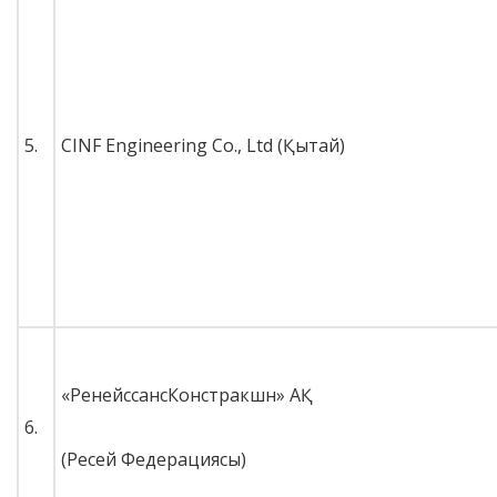
5.
CINF Engineering Co., Ltd (Қытай)
«РенейссансКонстракшн» АҚ
6.
(Ресей Федерациясы)