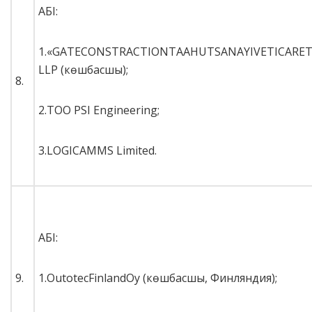
АБІ:
1.«GATECONSTRACTIONTAAHUTSANAYIVETICARET
LLP (көшбасшы);
8.
2.ТОО PSI Engineering;
3.LOGICAMMS Limited.
АБІ:
9.
1.OutotecFinlandOy (көшбасшы, Финляндия);