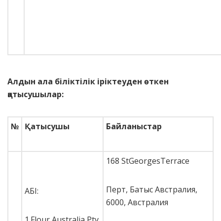
Алдын ала біліктілік іріктеуден өткен
қатысушылар
:
№
Қатысушы
Байланыстар
168 StGeorgesTerrace
Перт, Батыс Австралия,
АБІ:
6000, Австралия
1.Flour Australia Pty