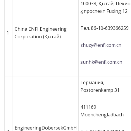
100038, Қытай, Пекин
қ., проспект Fuxing 12
Тел. 86-10-639366259
China ENFI Engineering
1
Corporation (Қытай)
zhuzy@enfi.com.cn
sunhk@enfi.com.cn
Германия,
Postorenkamp 31
411169
Moenchengladbach
EngineeringDobersekGmbH