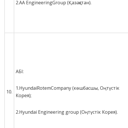
2.AA EngineeringGroup (Қазақстан).
АБІ:
1.HyundaiRotemCompany (көшбасшы, Оңтүстік
10.
Корея);
2.Hyundai Engineering group (Оңтүстік Корея).