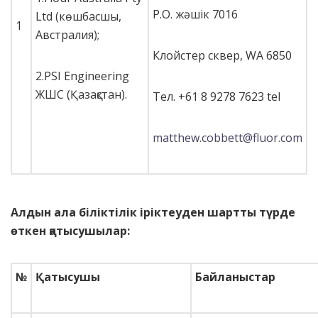
P.O. жәшік 7016
Ltd (көшбасшы,
1
Австралия);
Клойстер сквер, WA 6850
2.PSI Engineering
ЖШС (Қазақстан).
Тел. +61 8 9278 7623 tel
matthew.cobbett@fluor.com
Алдын ала біліктілік іріктеуден шартты түрде
өткен қатысушылар
:
№
Қатысушы
Байланыстар