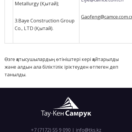
Metallurgy (Қытай);
Gaofeng@camce.com.c
3.Baye Construction Group
Co., LTD (Қытай).
Өзге қатысушылардың өтініштері кері қайтарылды
және алдын ала біліктілік іріктеуден өтпеген деп
танылды.
+7 (7172) 55 9 090
|
info@tks.kz