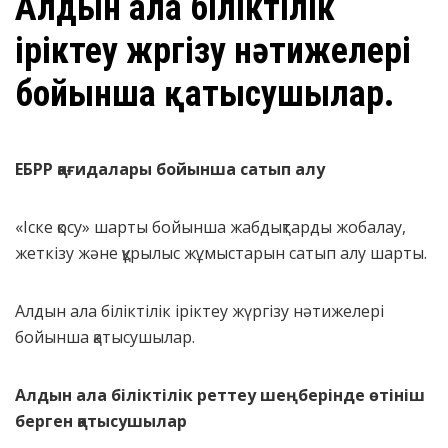
Алдын ала біліктілік
іріктеу жүргізу нәтижелері
бойынша қатысушылар.
ЕБРР
қағидалары бойынша сатып алу
«Іске қосу» шарты бойынша жабдықтарды жобалау,
жеткізу және құрылыс жұмыстарын сатып алу шарты.
Алдын ала біліктілік іріктеу жүргізу нәтижелері
бойынша қатысушылар.
Алдын ала біліктілік реттеу шеңберінде өтініш
берген қатысушылар