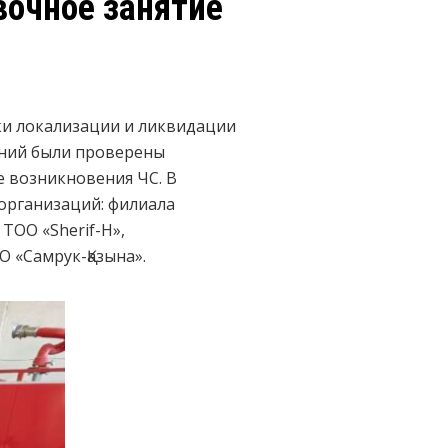
вочное занятие
и локализации и ликвидации
чений были проверены
е возникновения ЧС. В
организаций: филиала
ТОО «Sherif-H»,
О «Самрук-Қазына».