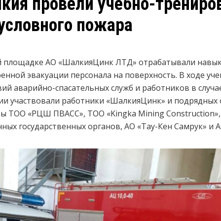
кия провели учебно-трениро
условного пожара
й площадке АО «ШалкияЦинк ЛТД» отрабатывали навык
тренной эвакуации персонала на поверхность. В ходе у
ий аварийно-спасательных служб и работников в случа
ии участвовали работники «ШалкияЦинк» и подрядных 
 ТОО «РЦШ ПВАСС», ТОО «Kingka Mining Construction», 
ных государственных органов, АО «Тау-Кен Самрук» и А