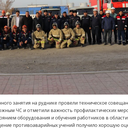
ного занятия на руднике провели техническое совещани
можным ЧС и отметили важность профилактических меро
тоянием оборудования и обучения работников в област
едение противоаварийных учений получило хорошую оце