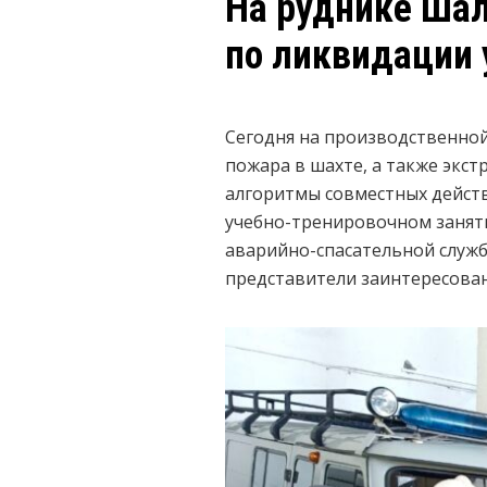
На руднике Шал
по ликвидации 
Сегодня на производственно
пожара в шахте, а также экс
алгоритмы совместных действ
учебно-тренировочном занят
аварийно-спасательной службы
представители заинтересован