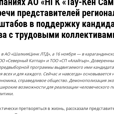
паниях АО «НГК «Тау-Кен Сам
речи представителей регион
штабов в поддержку кандид
ва с трудовыми коллективам
 в АО «ШалкияЦинк ЛТД», а 16 ноября — в карагандинско
 ТОО «Северный Катпар» и ТОО «СП «Алайгыр».
Доверенные
предвыборной программы выдвигаемого ими кандидата
 всех и для каждого. Сейчас и навсегда» основывается 
кономика, справедливое общество. Демонополизация эко
широкие возможности для реализации человеческого п
итики.
актически претворяться в жизнь, рассказали представи