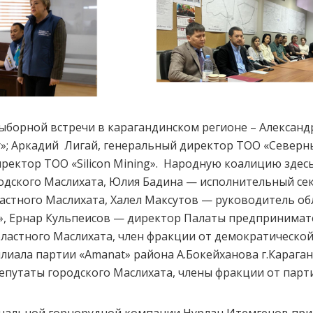
ыборной встречи в карагандинском регионе – Александ
»; Аркадий Лигай, генеральный директор ТОО «Северн
ректор ТОО «Silicon Mining». Народную коалицию здес
одского Маслихата, Юлия Бадина — исполнительный се
ластного Маслихата, Халел Максутов — руководитель о
», Ернар Кульпеисов — директор Палаты предпринимат
астного Маслихата, член фракции от демократической
иала партии «Amanat» района А.Бокейханова г.Караган
епутаты городского Маслихата, члены фракции от парт