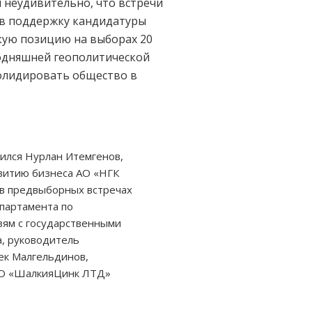
 неудивительно, что встречи
 в поддержку кандидатуры
кую позицию на выборах 20
годняшней геополитической
солидировать общество в
ился Нурлан Итемгенов,
звитию бизнеса АО «НГК
 в предвыборных встречах
партамента по
зям с государственными
а, руководитель
ек Малгельдинов,
АО «ШалкияЦинк ЛТД»