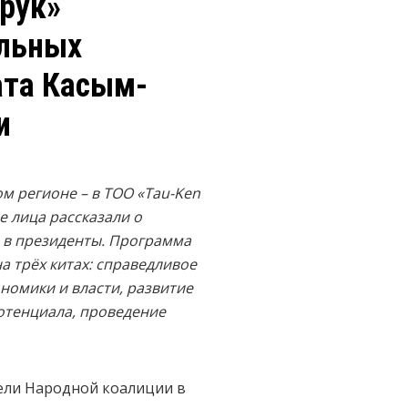
рук»
альных
ата Касым-
и
м регионе – в ТОО «Tau-Ken
 лица рассказали о
 в президенты. Программа
на трёх китах: справедливое
номики и власти, развитие
отенциала, проведение
тели Народной коалиции в