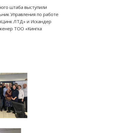
ого штаба выступили
ьник Управления по работе
яЦинк ЛТД» и Искандер
женер ТОО «Кингка