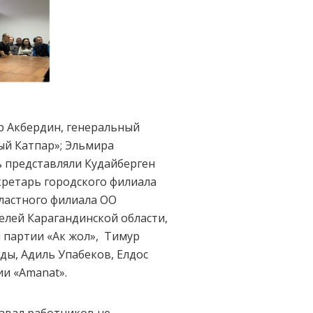
р Акбердин, генеральный
ый Катпар»; Эльмира
ь представляли Кудайберген
кретарь городского филиала
бластного филиала ОО
елей Карагандинской области,
 партии «Ак жол», Тимур
ды, Адиль Упабеков, Елдос
ии «Amanat».