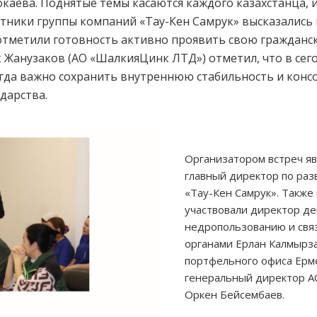
аева. Поднятые темы касаются каждого казахстанца, и
тники группы компаний «Тау-Кен Самрук» высказались
отметили готовность активно проявить свою гражданс
ек Жанузаков (АО «ШалкияЦинк ЛТД») отметил, что в се
огда важно сохранить внутреннюю стабильность и кон
дарства.
Организатором встреч яв
главный директор по ра
«Тау-Кен Самрук». Также
участвовали директор де
недропользованию и свя
органами Ерлан Калмырз
портфельного офиса Ерм
генеральный директор 
Оркен Бейсембаев.