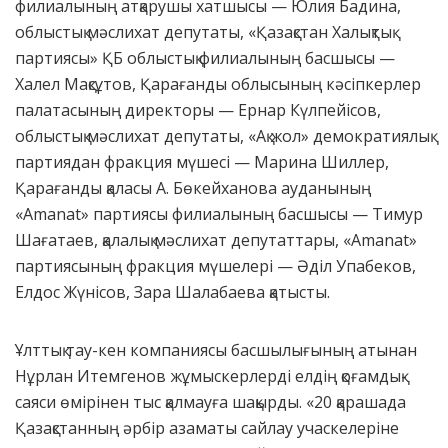
филиалының атқарушы хатшысы — Юлия Бадина,
облыстық мәслихат депутаты, «Қазақстан Халықтық
партиясы» ҚБ облыстық филиалының басшысы —
Халел Мақсұтов, Қарағанды облысының кәсіпкерлер
палатасының директоры — Ернар Күлпейісов,
облыстық мәслихат депутаты, «Ақ жол» демократиялық
партиядан фракция мүшесі — Марина Шиллер,
Қарағанды қаласы А. Бөкейханова ауданының
«Amanat» партиясы филиалының басшысы — Тимур
Шағатаев, қалалық мәслихат депутаттары, «Amanat»
партиясының фракция мүшелері — Әділ Упабеков,
Елдос Жүнісов, Зара Шалабаева қатысты.
Ұлттық тау-кен компаниясы басшылығының атынан
Нұрлан Итемгенов жұмыскерлерді елдің қоғамдық-
саяси өмірінен тыс қалмауға шақырды. «20 қарашада
Қазақстанның әрбір азаматы сайлау учаскелеріне