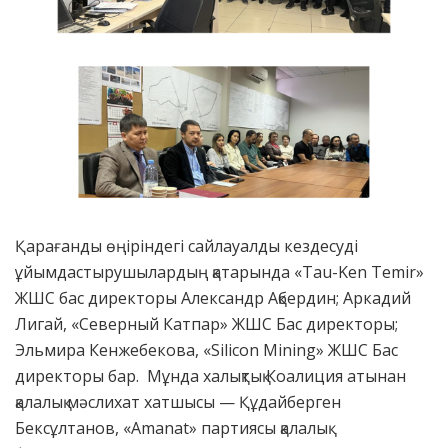
Қарағанды өңіріндегі сайлауалды кездесуді
ұйымдастырушылардың қатарында «Tau-Ken Temir»
ЖШС бас директоры Александр Ақбердин; Аркадий
Лигай, «Северный Катпар» ЖШС Бас директоры;
Эльмира Кенжебекова, «Silicon Mining» ЖШС Бас
директоры бар. Мұнда халықтық Коалиция атынан
қалалық мәслихат хатшысы — Құдайберген
Бексұлтанов, «Amanat» партиясы қалалық