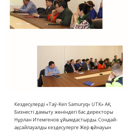
Кездесулерді «Taý-Ken Samuryq» UTK» АҚ
Бизнесті дамыту жөніндегі бас директоры
Нұрлан Итемгенов ұйымдастырды. Сондай-
ақ, сайлауалды кездесулерге Жер қойнауын