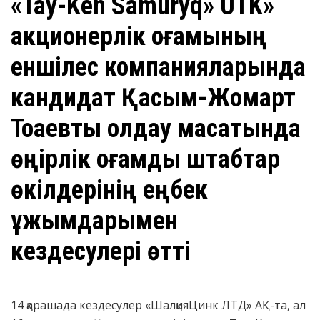
«Taý-Ken Samuryq» UTK»
акционерлік қоғамының
еншілес компанияларында
кандидат Қасым-Жомарт
Тоқаевты қолдау мақсатында
өңірлік қоғамдық штабтар
өкілдерінің еңбек
ұжымдарымен
кездесулері өтті
14 қарашада кездесулер «ШалқияЦинк ЛТД» АҚ-та, ал