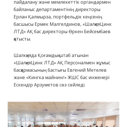
пайдалану және мемлекеттік органдармен
байланыс департаментінің директоры
Ерлан Қалмырза, портфельдік кеңсенің
басшысы Ермек Малгелдинов, «ШалқияЦинк
ЛТД» АҚ бас директоры Өркен Бейсембаев
қатысты.
Шалкқияда Қоғамдық штаб атынан
«ШалқияЦинк ЛТД» АҚ Персоналмен жұмыс
басқармасының бастығы Евгений Метелев
және «Кингка майнинг» ЖШС бас инженері
Ескендір Арзуметов сөз сөйледі.