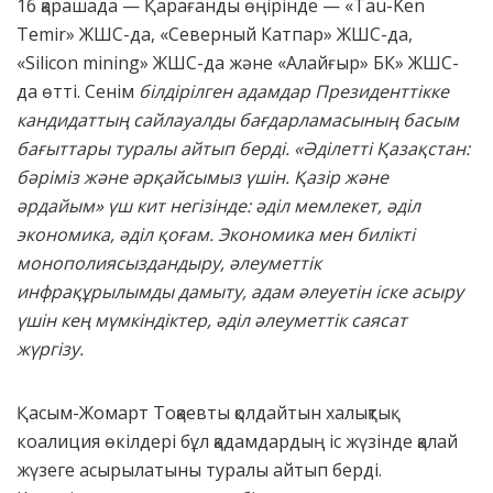
16 қарашада — Қарағанды өңірінде — «Tau-Ken
Temir» ЖШС-да, «Северный Катпар» ЖШС-да,
«Silicon mining» ЖШС-да және «Алайғыр» БК» ЖШС-
да өтті. Сенім
білдірілген адамдар Президенттікке
кандидаттың сайлауалды бағдарламасының басым
бағыттары туралы айтып берді. «Әділетті Қазақстан:
бәріміз және әрқайсымыз үшін. Қазір және
әрдайым» үш кит негізінде: әділ мемлекет, әділ
экономика, әділ қоғам. Экономика мен билікті
монополиясыздандыру, әлеуметтік
инфрақұрылымды дамыту, адам әлеуетін іске асыру
үшін кең мүмкіндіктер, әділ әлеуметтік саясат
жүргізу.
Қасым-Жомарт Тоқаевты қолдайтын халықтық
коалиция өкілдері бұл қадамдардың іс жүзінде қалай
жүзеге асырылатыны туралы айтып берді.