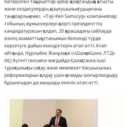
Көтерілген тақырыптар әрбір қазақстандыққа қатысты
және кездесулердің қызығушылық тудырғаны
таңқаларлық емес. «Taý-Ken Samuryq» компаниялар
тобының жұмыскерлері қазіргі президенттің
кандидатурасын қолдап, 20 қарашадағы сайлауда
өзінің азаматтық ұстанымын белсенді түрде
көрсетуге дайын екендіктерін атап өтті. Атап
айтқанда, Нұрлыбек Жанұзақов («ШалқияЦинк ЛТД»
АҚ) бүгінгі геосаяси жағдайда Қазақстанға ішкі
тұрақтылықты сақтау және мемлекет басшысының
реформаларын қолдау үшін қоғамды шоғырландыру
бұрынғыдан да маңызды екенін атап өтті.