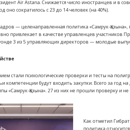
зидент Air Astana. Снижается число иностранцев и в со
д оно сократилось с 23 до 14 человек (на 40%).
кадров — целенаправленная политика «Самрук-Қазына»,
ивно привлекает в качестве управленцев участников 
 Фонде 3 из 5 управляющих директоров — молодые выпу
ойстве
ем стали психологические проверки и тесты на полигра
и компетенции будут входить закупки. Всего за год на
пы «Самрук-Қазына». 27 из них не прошли проверку и не
Как отметил Гибрат
политика относится