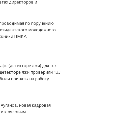
ветах директоров и
 проводимая по поручению
Президентского молодежного
скники ПМКР.
фе (детекторе лжи) для тех
 детекторе лжи проверили 133
 были приняты на работу.
 Ауганов, новая кадровая
 и к рядовым