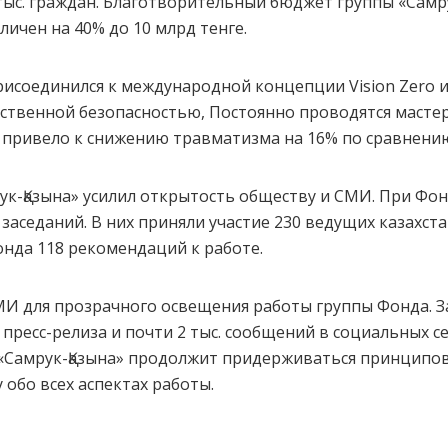
ыс. граждан. Благотворительный бюджет группы «Самру
ичен на 40% до 10 млрд тенге.
рисоединился к международной концепции Vision Zero 
ственной безопасностью, Постоянно проводятся мастер-
о привело к снижению травматизма на 16% по сравнению
мрук-Қазына» усилил открытость обществу и СМИ. При Ф
 заседаний. В них приняли участие 230 ведущих казахст
нда 118 рекомендаций к работе.
МИ для прозрачного освещения работы группы Фонда. За
пресс-релиза и почти 2 тыс. сообщений в социальных се
у «Самрук-Қазына» продолжит придерживаться принципо
обо всех аспектах работы.