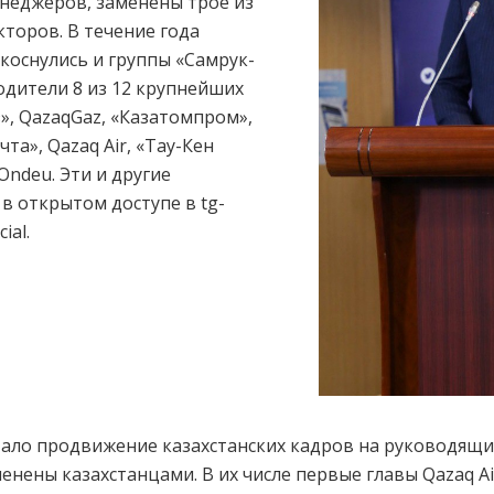
неджеров, заменены трое из
торов. В течение года
коснулись и группы «Самрук-
одители 8 из 12 крупнейших
», QazaqGaz, «Казатомпром»,
та», Qazaq Air, «Тау-Кен
Ondeu. Эти и другие
в открытом доступе в tg-
ial.
ло продвижение казахстанских кадров на руководящие 
нены казахстанцами. В их числе первые главы Qazaq Ai