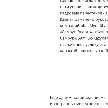
сокращено число топ-ме
пяти управляющих дирек
кадровые перестановки 
Қазына». Заменены руков
компаний: «КазМунайГаз
«Самрук-Энерго», «Казпоч
Самрук», Samruk-Kazyna 
назначения публикуются 
канале @samrukazynaoffic
Еще одним нововведением ста
иностранных менеджеров заме