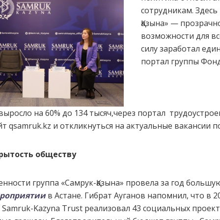
сотрудникам. Здесь
Қазына» — прозрачн
возможности для все
силу заработал еди
портал группы Фонд
 выросло на 60% до 134 тысяч,через портал трудоустро
т qsamruk.kz и откликнуться на актуальные вакансии по
крытость обществу
енности группа «Самрук-Қазына» провела за год большу
ероприятии
в Астане. Гибрат Ауганов напомнил, что в 
Samruk-Kazyna Trust реализовал 43 социальных проекта