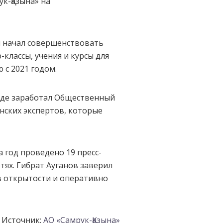
к-Қазына» на
и начал совершенствовать
классы, учения и курсы для
 с 2021 годом.
онде заработал Общественный
анских экспертов, которые
 год проведено 19 пресс-
тях. Гибрат Ауганов заверил
в открытости и оперативно
Источник:
АО «Самрук-Қазына»