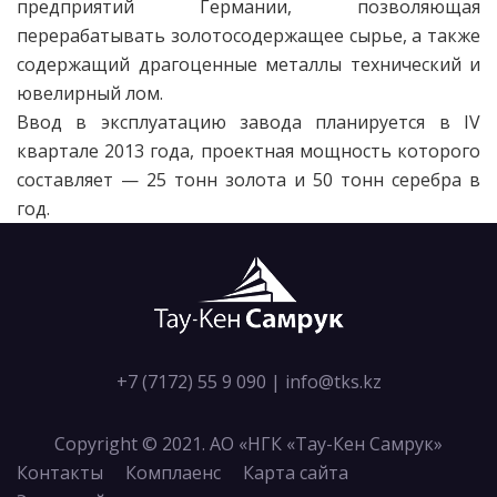
предприятий Германии, позволяющая
перерабатывать золотосодержащее сырье, а также
содержащий драгоценные металлы технический и
ювелирный лом.
Ввод в эксплуатацию завода планируется в IV
квартале 2013 года, проектная мощность которого
составляет — 25 тонн золота и 50 тонн серебра в
год.
+7 (7172) 55 9 090
|
info@tks.kz
Copyright © 2021. АО «НГК «Тау-Кен Самрук»
Контакты
Комплаенс
Карта сайта