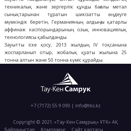
техникалық және зергерлік құнды бағалы метал
сынықтарынан тұратын шикізатты өңдеуге
мүмкіндік беретін, Германияның алдыңғы қатарлы
аффинаж кәсіпорындарының озық инновациялық
технологиясы қабылданды.
Зауытты іске қосу, 2013 жылдың IV тоқсанына
жоспарланып отыр, жобалық қуаты жылына 25
тонна алтын және 50 тонна күміс құрайды.
+7 (7172) 55 9 090
|
info@tks.kz
Copyright © 2021. «Тау-Кен Самұрық» ҰТК» АҚ
Байланыстар
Комплаенс
Сайт картасы