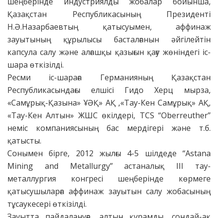
шеңберінде индустриялды жобалар бойынша,
Қазақстан Республикасының Президенті
Н.Ә.Назарбаевтың қатысуымен, аффинаж
зауытының құрылысы басталғанын әйгілейтін
капсула салу және алғашқы қазығын қағу жөніндегі іс-
шара өткізілді.
Ресми іс-шараға Германияның Қазақстан
Республикасындағы елшісі Гидо Херц мырза,
«Самұрық-Қазына» ҰӘҚ» АҚ ,«Тау-Кен Самұрық» АҚ,
«Тау-Кен Алтын» ЖШС өкілдері, TCS “Oberreuther”
неміс компаниясының бас мердігері және т.б.
қатысты.
Сонымен бірге, 2012 жылғы 4-5 шілдеде “Astana
Mining and Metallurgy” астаналық ІІІ тау-
металлургия конгресі шеңберінде көрмеге
қатысушыларға аффинаж зауытын салу жобасының
тұсаукесері өткізілді.
Зауытта пайдалануға, алтын құрамды, сондай-ақ