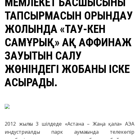
МЕМЛЕКЕТ БАСШЫСЫНЫҢ
ТАПСЫРМАСЫН ОРЫНДАУ
ЖОЛЫНДА «ТАУ-КЕН
САМҰРЫҚ» АҚ АФФИНАЖ
ЗАУЫТЫН САЛУ
ЖӨНІНДЕГІ ЖОБАНЫ ІСКЕ
АСЫРАДЫ.
2012 жылғы 3 шілдеде «Астана – Жаңа қала» АЭА
индустриалды парк аумағында телекөпір