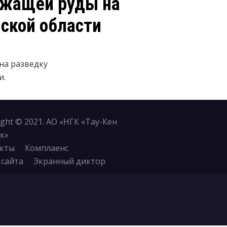
ржащей руды на
ской области
на разведку
и.
ight © 2021. АО «НГК «Тау-Кен
к»
кты
Комплаенс
 сайта
Экранный диктор