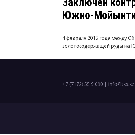
Заключен контр
Южно-Мойынтин
4 февраля 2015 года между О
золотосодержащей руды на Ю
+7 (7172) 55 9 090
|
info@tks.kz