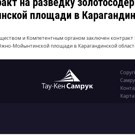
акт на разведку золотосоде
ской площади в Карагандин
бществом и Компетентным органом заключен контракт 
жно-Мойынтинской площади в Карагандинской област
Copyr
Самру
Конта
Карта