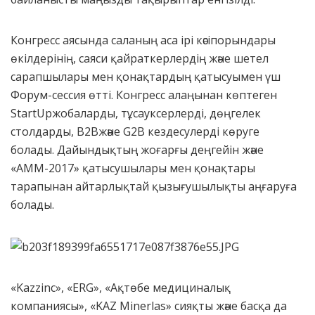
Конгресс аясында саланың аса ірі кәсіпорындары
өкілдерінің, саяси қайраткерлердің және шетел
сарапшылары мен қонақтардың қатысуымен үш
Форум-сессия өтті. Конгресс алаңынан көптеген
StartUpжобаларды, тұсауксерлерді, дөңгелек
столдарды, B2Bжәне G2B кездесулерді көруге
болады. Дайындықтың жоғарғы деңгейін және
«АММ-2017» қатысушылары мен қонақтары
тарапынан айтарлықтай қызығушылықты аңғаруға
болады.
«Kazzinc», «ERG», «Ақтөбе медициналық
компаниясы», «KAZ Minerlas» сияқты және басқа да