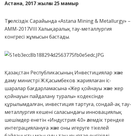
Астана, 2017
жылғы 25 мамыр
Тәуелсіздік Сарайында «Astana Mining & Metallurgy» –
АММ-2017VIII Халықаралық тау-металлургия
конгресі жұмысын бастады.
Қазақстан Республикасының Инвестициялар және
даму министрі Ж.Қасымбеков жариялаған іс-
шаралар бағдарламасына «Жер қойнауы және жер
қойнауын пайдалану туралы» кодексінде
құрылымдалған, инвестиция тартуға, сондай-ақ тау-
металлургия кешені саласындағы инновациялық
шешімдер енетін «Индустрия 4.0» әлемдік трендке
интеграциялануға және оны игеруге тікелей
байланысты маңызды тақырыптар енгізілді.