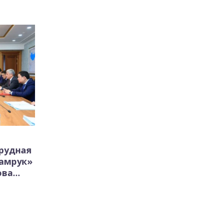
рудная
Самрук»
ва...