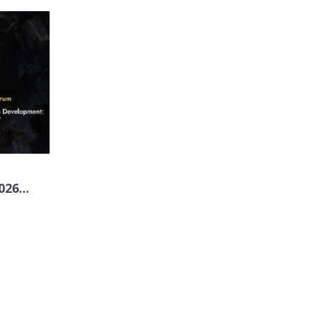
26...