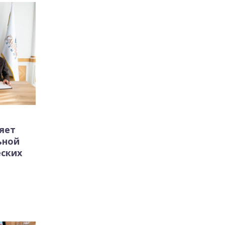
яет
ьной
еских