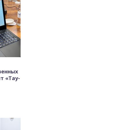
венных
т «Тау-