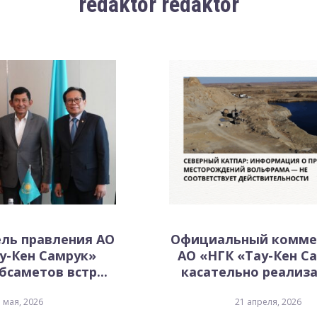
redaktor redaktor
ль правления АО
Официальный комме
у-Кен Самрук»
АО «НГК «Тау-Кен С
саметов встр...
касательно реализа
 мая, 2026
21 апреля, 2026