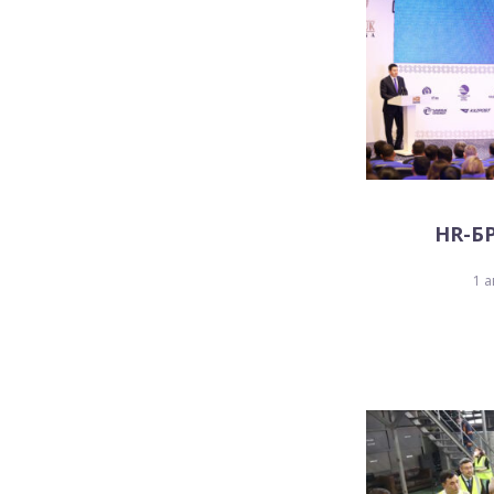
HR-БР
1 а