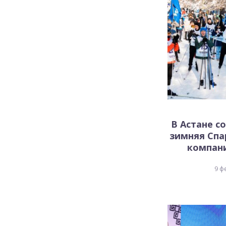
В Астане с
зимняя Спа
компани
9 ф