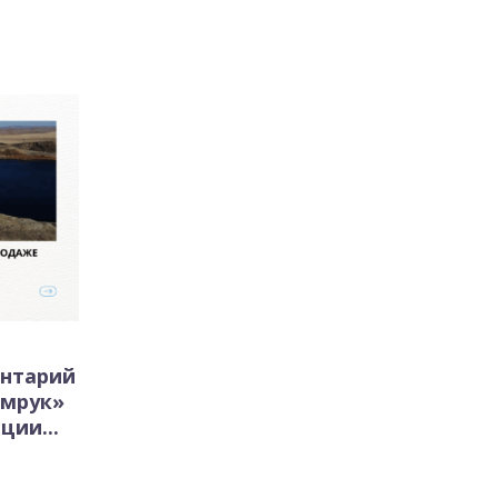
нтарий
амрук»
ции...