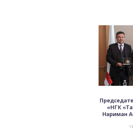
Председате
«НГК «Та
Нариман Аб
13