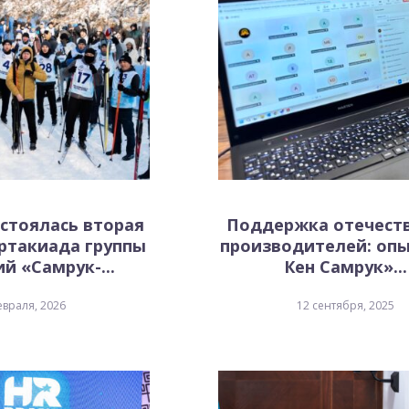
остоялась вторая
Поддержка отечест
ртакиада группы
производителей: опы
й «Самрук-...
Кен Самрук»...
евраля, 2026
12 сентября, 2025