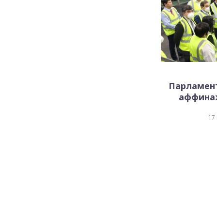
Парламен
аффинаж
17