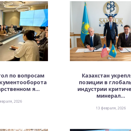
тол по вопросам
Казахстан укрепл
окументооборота
позиции в глобал
рственном я...
индустрии критич
минерал...
евраля, 2026
13 февраля, 2026