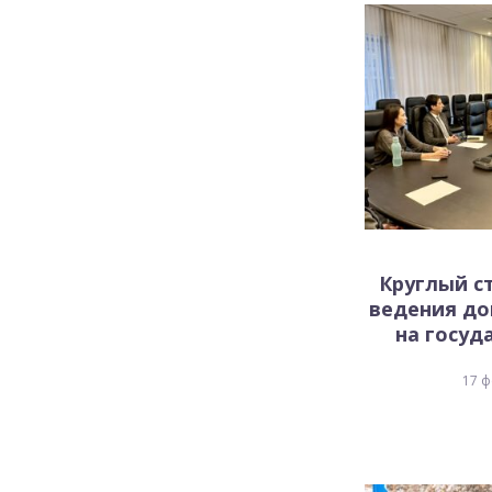
Круглый с
ведения д
на госуда
17 ф