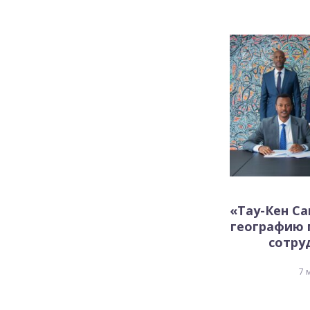
«Тау-Кен С
географию
сотруд
7 