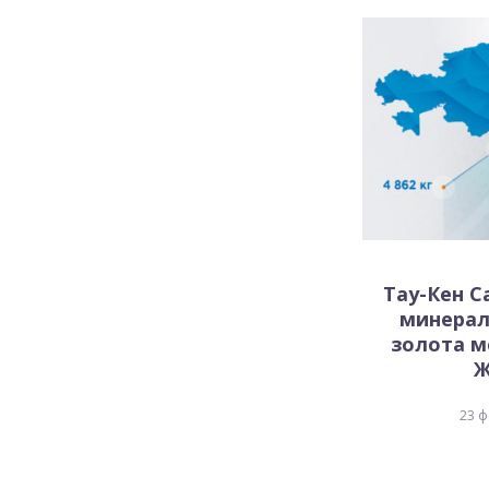
Тау-Кен С
минерал
золота 
Ж
23 ф