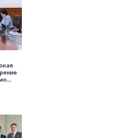
окая
ирение
о...