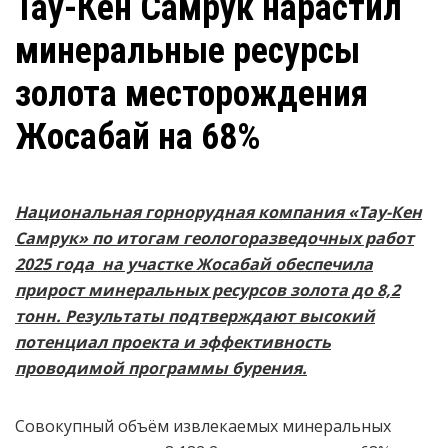
Тау-Кен Самрук нарастил
минеральные ресурсы
золота месторождения
Жосабай на 68%
Национальная горнорудная компания «Тау-Кен
Самрук» по итогам геологоразведочных работ
2025 года на участке Жосабай обеспечила
прирост минеральных ресурсов золота до 8,2
тонн. Результаты подтверждают высокий
потенциал проекта и эффективность
проводимой программы бурения.
Совокупный объём извлекаемых минеральных