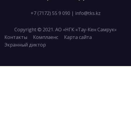
+7 (7172) 55 9 090
|
info@tks.kz
Copyright © 2021. АО «НГК «Тау-Кен Самрук»
Контакты
Комплаенс
Карта сайта
Экранный диктор