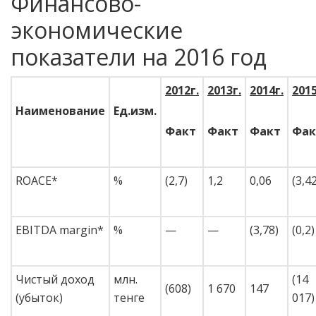
Финансово-
экономические
показатели на 2016 год
2012г.
2013г.
2014г.
2015
Наименование
Ед.изм.
Факт
Факт
Факт
Фак
ROACE*
%
(2,7)
1,2
0,06
(3,4
EBITDA margin*
%
—
—
(3,78)
(0,2)
Чистый доход
млн.
(14
(608)
1 670
147
(убыток)
тенге
017)