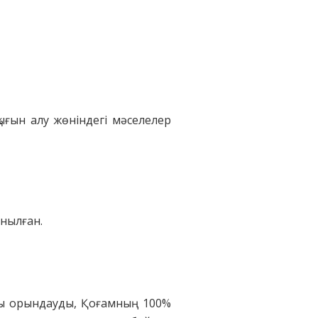
ығын алу жөніндегі мәселелер
ынылған.
ды орындауды, Қоғамның 100%