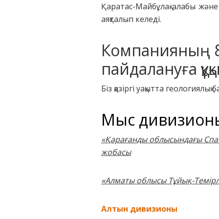
Қаратас-Майбұлақ алабы жән
аяқталып келеді.
Компанияның 8
пайдалануға құқ
Біз қазіргі уақытта геология
Мыс дивизион
«
Қарағанды облысындағы Спас
жобасы
«Алматы облысы Тұйық-Темірл
Алтын дивизионы