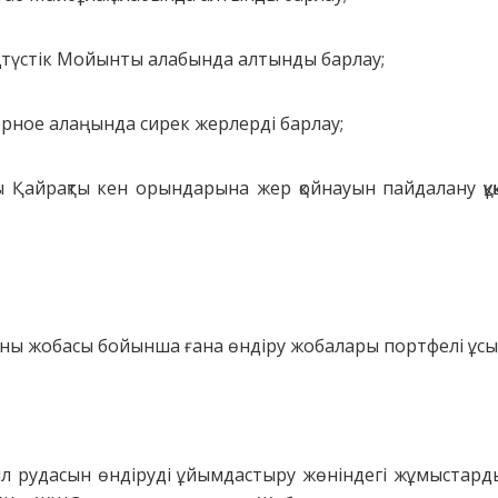
түстік Мойынты алабында алтынды барлау;
рное алаңында сирек жерлерді барлау;
ы Қайрақты кен орындарына жер қойнауын пайдалану құқ
орны жобасы бойынша ғана өндіру жобалары портфелі ұс
л рудасын өндіруді ұйымдастыру жөніндегі жұмыстар