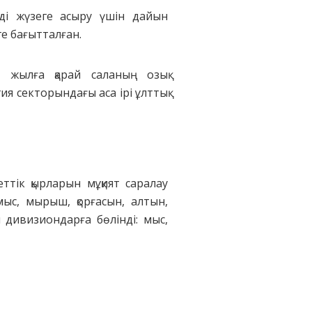
ді жүзеге асыру үшін дайын
ге бағытталған.
2 жылға қарай саланың озық
ия секторындағы аса ірі ұлттық
ттік қырларын мұқият саралау
ыс, мырыш, қорғасын, алтын,
дивизиондарға бөлінді: мыс,