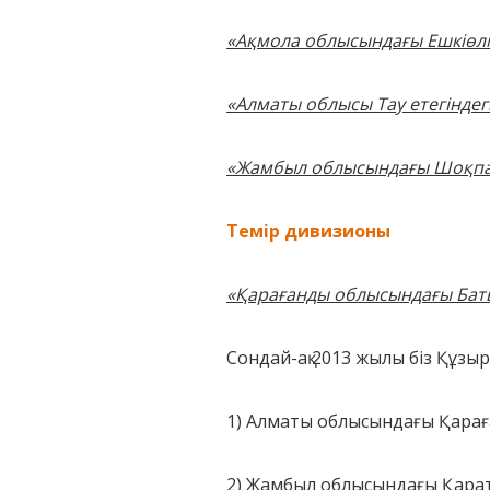
«Ақмола облысындағы Ешкіөл
«Алматы облысы Тау етегіндег
«Жамбыл облысындағы Шоқпар
Темір дивизионы
«Қарағанды облысындағы Баты
Сондай-ақ 2013 жылы біз Құзы
1) Алматы облысындағы Қараға
2) Жамбыл облысындағы Қарат