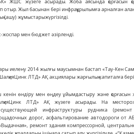
К» ЖШС жүзеге асырады. Жоба аясында қорғасын қо
 отыр. Жыл басынан бері инфрақұрылымға арналған ала
қ (ашу) жұмыстарыжүргізілді.
с-жоспар мен бюджет әзірленді.
ры иелену 2014 жылғы маусымнан бастап «Тау-Кен Сам
«ШалқияЦинк ЛТД» АҚ акциялары жарғылық капиталға бері
 кенін өндіру мен өңдеу ұйымдастыру және қорғасын
алқияЦинк ЛТД» АҚ жүзеге асырады. На месторо
 существующей инфраструктуры рудника (ремонт 
ощадочных дорог, асфальтирование автодороги от А
Выдачная», ремонт здания компрессорной, центрально
көлік құралдарын ішінара сатып алу жүргізілуде, «“Қаз