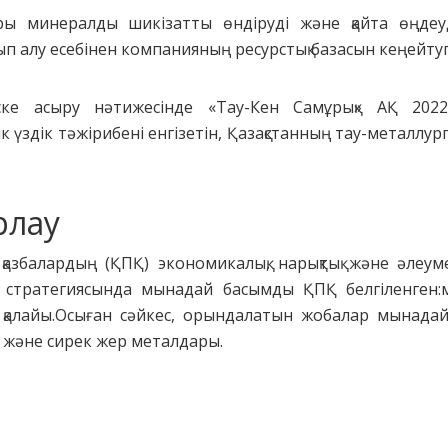
ы минералды шикізатты өндіруді және қайта өңдеу
ып алу есебінен компанияның ресурстық базасын кеңейту
ске асыру нәтижесінде «Тау-Кен Самұрық» АҚ 202
үздік тәжірибені енгізетін, Қазақстанның тау-металлург
рлау
 қазбалардың (ҚПҚ) экономикалық, нарықтық және әлеуме
 стратегиясында мынадай басымды ҚПҚ белгіленген:м
 қалайы.Осыған сәйкес, орындалатын жобалар мынадай 
 және сирек жер металдары.