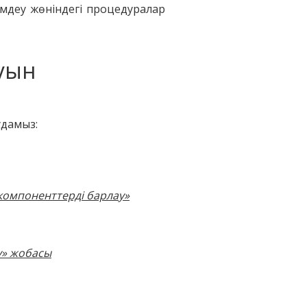
мдеу жөніндегі процедуралар
уын
удамыз:
компоненттерді барлау
»
у» жобасы