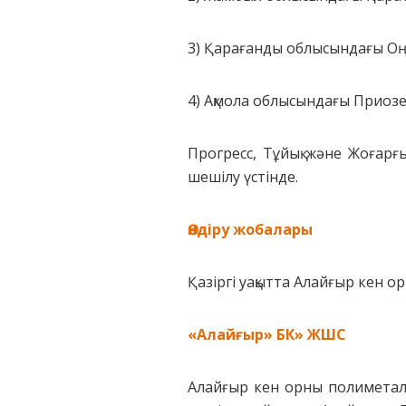
3) Қарағанды облысындағы Оң
4) Ақмола облысындағы Приозе
Прогресс, Тұйық және Жоғарғ
шешілу үстінде.
Өндіру жобалары
Қазіргі уақытта Алайғыр кен 
«Алайғыр» БК» ЖШС
Алайғыр кен орны полиметал