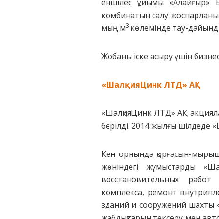
еншілес ұйымы «Алайғыр» Б
комбинатын салу жоспарланып
3
мың м
көлемінде тау-дайынды
Жобаны іске асыру үшін бизне
«ШалқияЦинк ЛТД» АҚ
«ШалқияЦинк ЛТД» АҚ акцияла
берілді. 2014 жылғы шілдеде 
Кен орнында қорғасын-мырыш
жөніндегі жұмыстарды «Ш
восстановительных работ
комплекса, ремонт внутрипл
зданий и сооружений шахты «
жабдықтарын тексеру мен авто