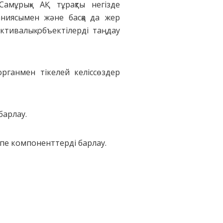
мұрық» АҚ тұрақты негізде
аниясымен және басқа да жер
ктивалық объектілерді таңдау
органмен тікелей келіссөздер
барлау.
пе компоненттерді барлау.