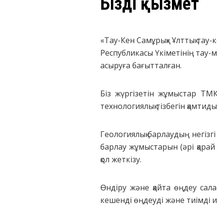
Біздің қызмет
«Тау-Кен Самұрық» Ұлттық тау
Республикасы Үкіметінің тау-м
асыруға бағытталған.
Біз жүргізетін жұмыстар ТМК:
технологиялық тізбегін қамтиды
Геологиялық барлаудың негізгі
барлау жұмыстарын (әрі қара
қол жеткізу.
Өндіру және қайта өңдеу сала
кешенді өңдеуді және тиімді 