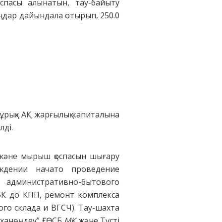
спасы алынатын, тау-байыту
ңдар дайындала отырып, 250.0
ұрық» АҚ жарғылық капиталына
лді.
 және мырыш қоспасын шығару
ждении начато проведение
административно-бытового
БК до КПП, ремонт комплекса
го склада и ВГСЧ). Тау-шахта
механөңдеу” ҒӨСБ
МК
және Түсті