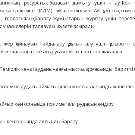
ияның ресурстық базасын дамыту үшін «Тау-Кен Са
нистрлігімен (ИДМ), «Қазгеология» АҚ ұлттық комп
 геологиялық барлау жұмыстарын жүргізу үшін перспе
с учаскелерін талдауды жүзеге асырады.
жер қойнауын пайдалану құқығын алу үшін құзыретті 
й жобаларды іске асыруға келісімшарттар жасалды:
Темірлік кенді ауданындағы мысты, қорғасынды, баритті 
асск мыс рудасы аймағындағы мысты, алтынды және ілес
айғыр кен орнында полиметалл рудасын өндіру.
ин кен орнында алтынды барлау.