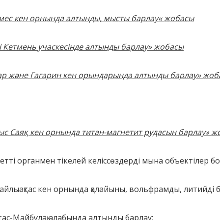
мес кен орнында алтынды, мысты барлау
«
жобасы
і Кетмень учаскесінде алтынды барлау» жобасы
 және Гагарин кен орындарында алтынды барлау» жоб
с Саяқ кен орнында титан-магнетит рудасын барлау» ж
ретті органмен тікелей келіссөздерді мына объектілер б
йлыақтас кен орнында қалайыны, вольфрамды, литийді б
ас-Майбұлақ алабында алтынды барлау;