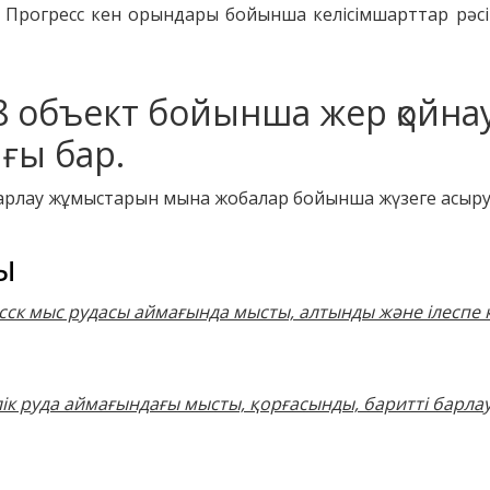
е Прогресс кен орындары бойынша келісімшарттар рәсі
 объект бойынша жер қойна
ығы бар.
лық барлау жұмыстарын мына жобалар бойынша жүзеге асыр
ы
ск мыс рудасы аймағында мысты, алтынды және ілеспе 
ік руда аймағындағы мысты, қорғасынды, баритті барла