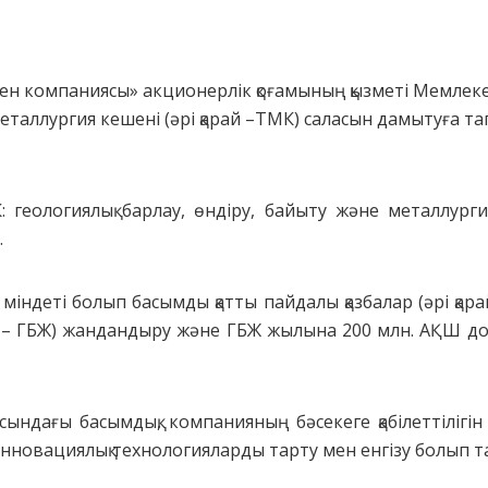
-кен компаниясы
» а
кционерлік қоғамының қызметі Мемлек
еталлургия кешені (әрі қарай –ТМК) саласын дамытуға та
 геологиялық барлау, өндіру, байыту және металлургия
.
 міндеті болып басымды қатты пайдалы қазбалар (әрі қа
й – ГБЖ) жандандыру және ГБЖ жылына 200 млн. АҚШ до
сындағы басымдық, компанияның бәсекеге қабілеттілігін
инновациялық технологияларды тарту мен енгізу болып 