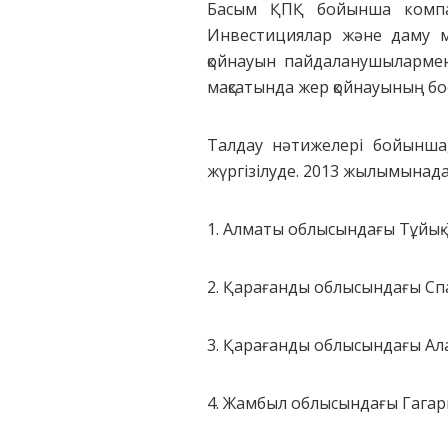
Басым ҚПҚ бойынша компан
Инвестициялар және даму ми
қойнауын пайдаланушылармен,
мақсатында жер қойнауының бо
Талдау нәтижелері бойынша, 
жүргізілуде. 2013 жылымынада
1. Алматы облысындағы Тұйық-
2. Қарағанды облысындағы Сп
3. Қарағанды облысындағы Ал
4. Жамбыл облысындағы Гагар