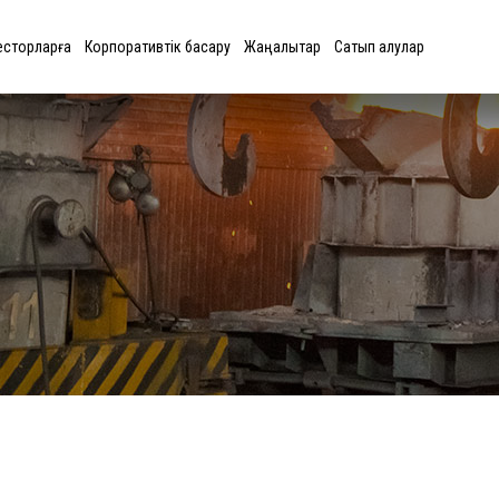
есторларға
Корпоративтік басқару
Жаңалықтар
Сатып алулар