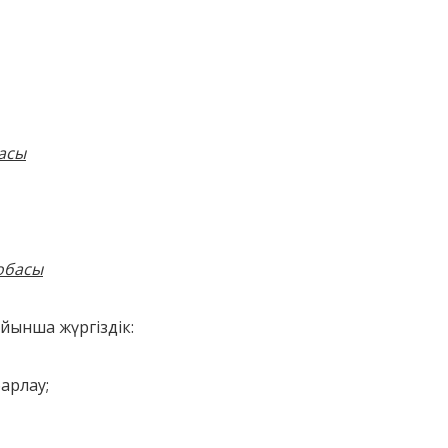
асы
обасы
ойынша жүргіздік:
арлау;