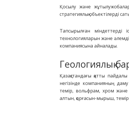
Қосылу және жұтылужобалар
стратегиялық объектілерді сат
Тапсырылған міндеттерді і
технологияларын және әлемдік 
компаниясына айналады.
Геологиялық ба
Қазақстандағы қатты пайдалы
негізінде компанияның даму
темір, вольфрам, хром және
алтын, қорғасын-мырыш, темір