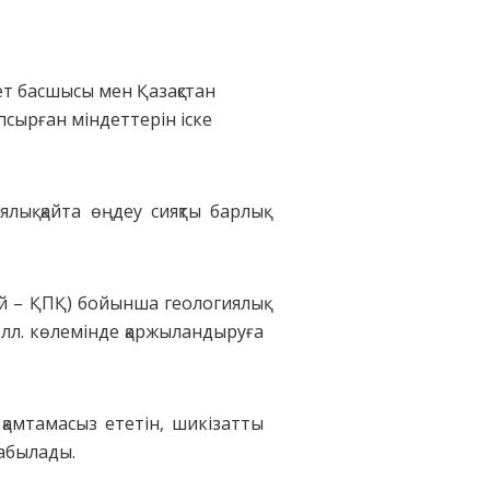
ет басшысы мен Қазақстан
псырған міндеттерін іске
лық қайта өңдеу сияқты барлық
рай – ҚПҚ) бойынша геологиялық
лл. көлемінде қаржыландыруға
 қамтамасыз ететін, шикізатты
табылады.