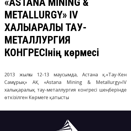
«ASTANA MINING &
METALLURGY» IV
ХАЛЫҚАРАЛЫҚ ТАУ-
МЕТАЛЛУРГИЯ
КОНГРЕСІнің көрмесі
2013 жылғы 12-13 маусымда, Астана қ.«Тау-Кен
Самұрық» АҚ «Astana Mining & Metallurgy»IV
халықаралық тау-металлургия конгресі шеңберінде
өткізілген Көрмеге қатысты