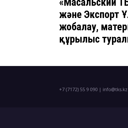
«Масальский Т
және Экспорт Ұ
жобалау, мате
құрылыс турал
+7 (7172) 55 9 090
|
info@tks.kz