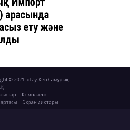
ық Импорт
) арасында
асыз ету және
ылды
ght © 2021. «Тау-Кен Самұрық»
АҚ
ныстар
Комплаенс
картасы
Экран дикторы