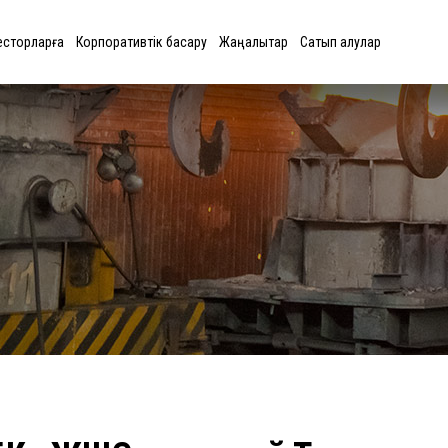
есторларға
Корпоративтік басқару
Жаңалықтар
Сатып алулар