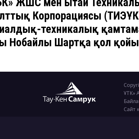
БК» ЖШС мен Қытай Техникал
лттық Корпорациясы (ҚТИЭҰК
риалдық-техникалық қамтам
ы Нобайлы Шартқа қол қой
Copyri
ҰТК» 
Байла
Сайт 