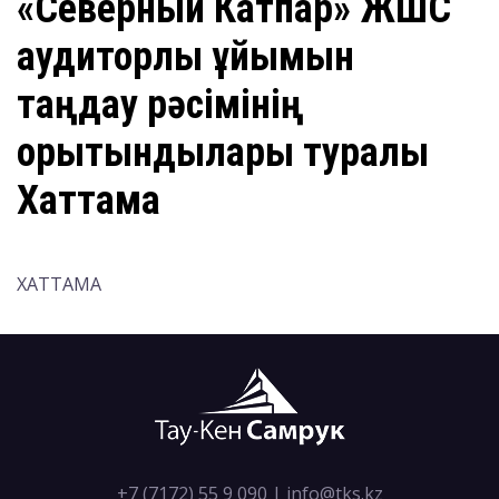
«Северный Катпар» ЖШС
аудиторлық ұйымын
таңдау рәсімінің
қорытындылары туралы
Хаттама
ХАТТАМА
+7 (7172) 55 9 090
|
info@tks.kz