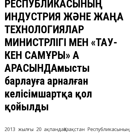
РЕСПУБЛИКАСЫНЫҢ
ИНДУСТРИЯ ЖӘНЕ ЖАҢА
ТЕХНОЛОГИЯЛАР
МИНИСТРЛІГІ МЕН «ТАУ-
КЕН САМҰРЫҚ» АҚ
АРАСЫНДАмысты
барлауға арналған
келісімшартқа қол
қойылды
2013 жылғы 20 ақпандаҚазақстан Республикасының