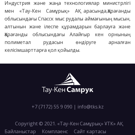
Индустрия және жаңа технологиялар министрлігі
мен «Тау-Кен Самұрық» АҚ арасында,Қарағанды
облысындағы Спасск мыс рудалы аймағының мысын,
алтынын және ілеспе құрамдарын барлауға және
Қарағанды облысындағы Алайғыр кен орнының
полиметал рудасын өндіруге арналған
келісімшарттарға қол қойылды.
+7 (7172) 55 9 090
|
info@tks.kz
Copyright © 2021. «Тау-Кен Самұрық» ҰТК» АҚ
Байланыстар
Комплаенс
Сайт картасы