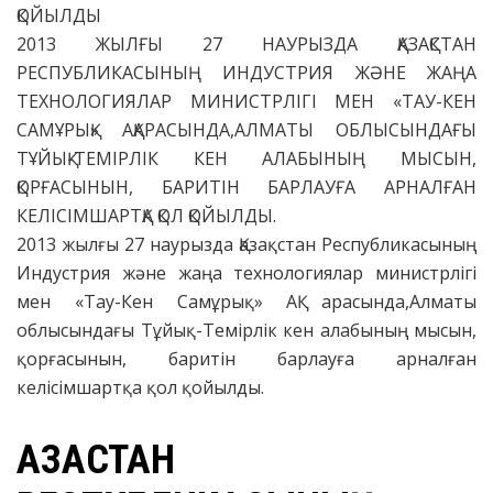
ҚОЙЫЛДЫ
2013 ЖЫЛҒЫ 27 НАУРЫЗДА ҚАЗАҚСТАН
РЕСПУБЛИКАСЫНЫҢ ИНДУСТРИЯ ЖӘНЕ ЖАҢА
ТЕХНОЛОГИЯЛАР МИНИСТРЛІГІ МЕН «ТАУ-КЕН
САМҰРЫҚ» АҚАРАСЫНДА,АЛМАТЫ ОБЛЫСЫНДАҒЫ
ТҰЙЫҚ-ТЕМІРЛІК КЕН АЛАБЫНЫҢ МЫСЫН,
ҚОРҒАСЫНЫН, БАРИТІН БАРЛАУҒА АРНАЛҒАН
КЕЛІСІМШАРТҚА ҚОЛ ҚОЙЫЛДЫ.
2013 жылғы 27 наурызда Қазақстан Республикасының
Индустрия және жаңа технологиялар министрлігі
мен «Тау-Кен Самұрық» АҚ арасында,Алматы
облысындағы Тұйық-Темірлік кен алабының мысын,
қорғасынын, баритін барлауға арналған
келісімшартқа қол қойылды.
ҚАЗАҚСТАН