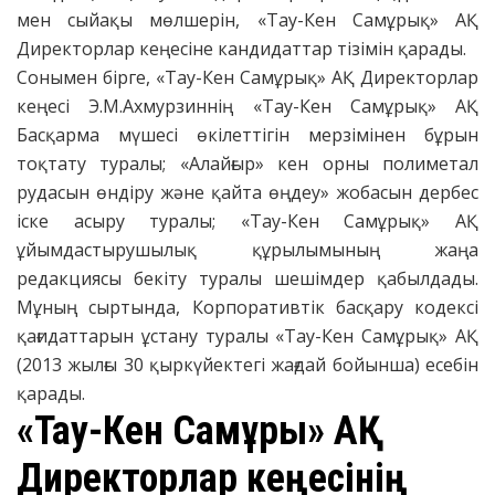
мен сыйақы мөлшерін, «Тау-Кен Самұрық» АҚ
Директорлар кеңесіне кандидаттар тізімін қарады.
Сонымен бірге, «Тау-Кен Самұрық» АҚ Директорлар
кеңесі Э.М.Ахмурзиннің «Тау-Кен Самұрық» АҚ
Басқарма мүшесі өкілеттігін мерзімінен бұрын
тоқтату туралы; «Алайғыр» кен орны полиметал
рудасын өндіру және қайта өңдеу» жобасын дербес
іске асыру туралы; «Тау-Кен Самұрық» АҚ
ұйымдастырушылық құрылымының жаңа
редакциясы бекіту туралы шешімдер қабылдады.
Мұның сыртында, Корпоративтік басқару кодексі
қағидаттарын ұстану туралы «Тау-Кен Самұрық» АҚ
(2013 жылғы 30 қыркүйектегі жағдай бойынша) есебін
қарады.
«Тау-Кен Самұрық» АҚ
Директорлар кеңесінің