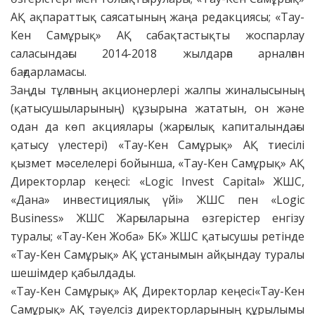
АҚ ақпараттық саясатының жаңа редакциясы; «Тау-
Кен Самұрық» АҚ сабақтастықты жоспарлау
саласындағы 2014-2018 жылдарға арналған
бағдарламасы.
Заңды тұлғаның акционерлері жалпы жиналысының
(қатысушыларының) құзырына жататын, он және
одан да көп акциялары (жарғылық капиталындағы
қатысу үлестері) «Тау-Кен Самұрық» АҚ тиесілі
қызмет мәселелері бойынша, «Тау-Кен Самұрық» АҚ
Директорлар кеңесі: «Logic Invest Capital» ЖШС,
«Дана» инвестициялық үйі» ЖШС пен «Logic
Business» ЖШС Жарғыларына өзгерістер енгізу
туралы; «Тау-Кен Жоба» БК» ЖШС қатысушы ретінде
«Тау-Кен Самұрық» АҚ ұстанымын айқындау туралы
шешімдер қабылдады.
«Тау-Кен Самұрық» АҚ Директорлар кеңесі«Тау-Кен
Самұрық» АҚ тәуелсіз директорларының құрылымы