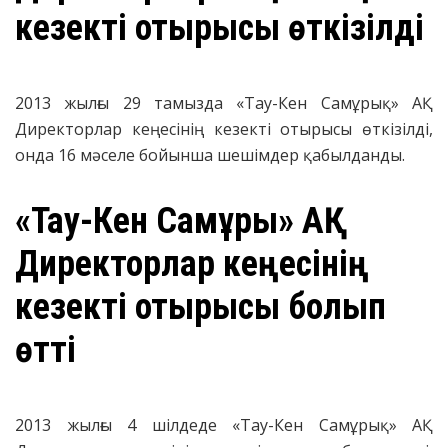
кезекті отырысы өткізілді
2013 жылғы 29 тамызда «Тау-Кен Самұрық» АҚ
Директорлар кеңесінің кезекті отырысы өткізілді,
онда 16 мәселе бойынша шешімдер қабылданды.
«Тау-Кен Самұрық» АҚ
Директорлар кеңесінің
кезекті отырысы болып
өтті
2013 жылғы 4 шілдеде «Тау-Кен Самұрық» АҚ