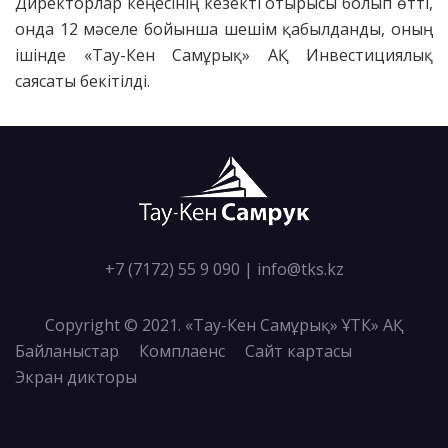
Директорлар кеңесінің кезекті отырысы болып өтті,
онда 12 мәселе бойынша шешім қабылданды, оның
ішінде «Тау-Кен Самұрық» АҚ Инвестициялық
саясаты бекітілді.
+7 (7172) 55 9 090
|
info@tks.kz
Copyright © 2021. «Тау-Кен Самұрық» ҰТК» АҚ
Байланыстар
Комплаенс
Сайт картасы
Экран дикторы