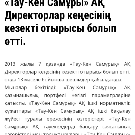
«Тау-Кен Самұрық» АҚ
Директорлар кеңесінің
кезекті отырысы болып
өтті.
2013 жылғы 7 қазанда «Тау-Кен Самұрық» АҚ
Директорлар кеңесінің кезекті отырысы болып өтті,
онда 13 мәселе бойынша шешімдер қабылданды:
Мыналар бекітілді: «Тау-Кен Самұрық» АҚ
қазынашылық портфелі негізгі параметрлеріне
қатысты, «Тау-Кен Самұрық» АҚ ішкі нормативтік
құжаттары; «Тау-Кен Самұрық» АҚ ішкі бақылау
жүйесі туралы ережесінің өзгерістері; «Тау-Кен
Самұрық» АҚ тәуекелдерді басқару саясатының
өзгерістері мен толықтырулары; «Тау-Кен Самұрық»