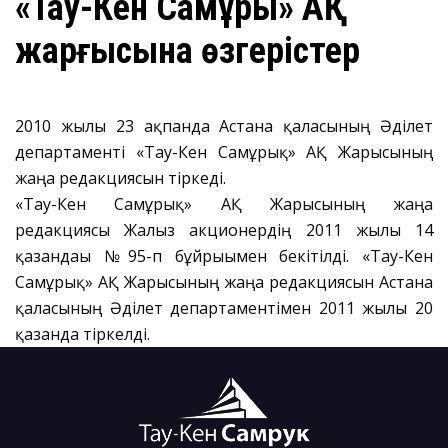
«Тау-Кен Самұрық» АҚ
жарғысына өзгерістер
2010 жылғы 23 ақпанда
Астана қаласының Әділет
департаменті «Тау-Кен Самұрық» АҚ Жарғысының
жаңа редакциясын тіркеді.
«Тау-Кен Самұрық» АҚ Жарғысының жаңа
редакциясы Жалғыз акционердің 2011 жылғы 14
қазандағы №95-п бұйрығымен бекітілді. «Тау-Кен
Самұрық» АҚ Жарғысының жаңа редакциясын Астана
қаласының Әділет департаментімен 2011 жылғы 20
қазанда тіркелді.