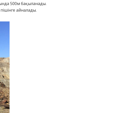
сында 500м бақыланады.
пішінге айналады.