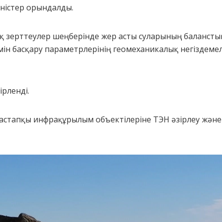
еністер орындалды.
қ зерттеулер шеңберінде жер асты суларының балансты
емін басқару параметрлерінің геомеханикалық негіздем
ірленді.
бастапқы инфрақұрылым объектілеріне ТЭН әзірлеу жән