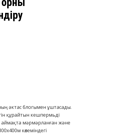
н орны
ндіру
ның әктас блогымен ұштасады.
лігін құрайтын кешпермьді
ті аймақта мәрмәрланған және
00х400м көлеміндегі