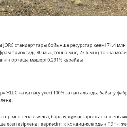
ғы JORC стандарттары бойынша ресурстар көлемі 71,4 мл
рам триоксиді, 80 мың тонна мыс, 23,6 мың тонна молиб
інің орташа мөлшері 0,231% құрайды.
р» ЖШС-ға қатысу үлесі 100% сатып алынды; байыту фаб
ленді.
істер мен геологиялық барлау жұмыстарының кешені аяқ
а есеп әзірленді; өнеркәсіптік кондициялардың ТЭН-і 