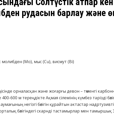
сындағы Солтүстік Қатпар ке
бден рудасын барлау және ө
: молибден (Mo), мыс (Cu), висмут (Bi)
сінде орналасқан және жоғарғы девон – төменгі карбон
 400-600 м тереңдікте Ақмая сілемінің күмбез тәрізді бө
аумағының негізгі бөлігін құрайтын әктастар надртузив
рталық бөлігіндегі скарнді тастамырлар мен тамыршық 3