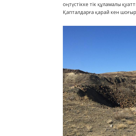
оңтүстікке тік құламалы қуа
Қапталдарға қарай кен шоғыры