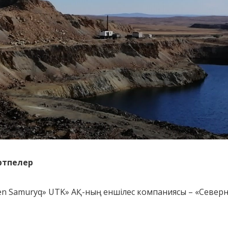
ртпелер
n Samuryq» UTK» АҚ-ның еншілес компаниясы – «Север