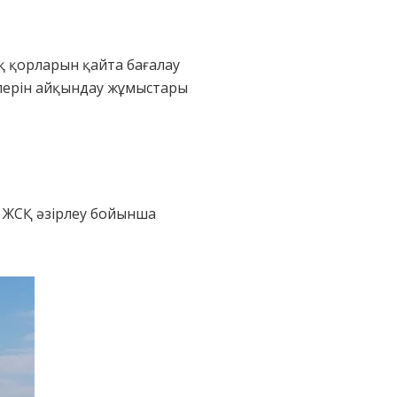
қ қорларын қайта бағалау
елерін айқындау жұмыстары
е ЖСҚ әзірлеу бойынша