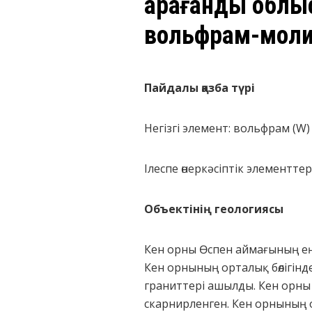
Қарағанды облы
вольфрам-моли
Пайдалы қазба түрі
Негізгі элемент: вольфрам (W)
Ілеспе өнеркәсіптік элементтер
Объектінің геологиясы
Кен орны Өспен аймағының еңі
Кен орнының орталық бөлігінде
граниттері ашылды. Кен орны 
скарнирленген. Кен орнының о