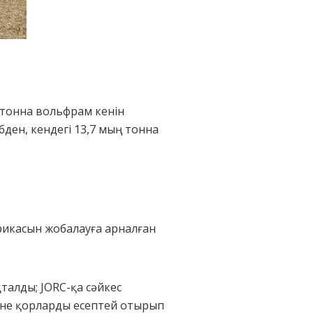
н тонна вольфрам кенін
ден, кендегі 13,7 мың тонна
рикасын жобалауға арналған
талды; JORC-қа сәйкес
және қорларды есептей отырып