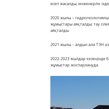
есеп жасалды; инженерлік ізд
2020 жылы – гидрогеологиялы
жұмыстары аяқталды; тау сіл
аяқталды.
2021 жылы – алдын ала ТЭН әз
2022-2023 жылдар кезеңінде 
жұмыстар жоспарлануда.