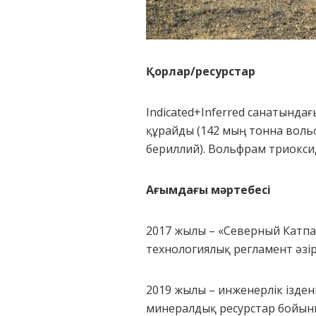
Қорлар/ресурстар
Indicated+Inferred санатында
құрайды (142 мың тонна вольф
бериллий). Вольфрам триоксид
Ағымдағы мәртебесі
2017 жылы – «Северный Катпа
технологиялық регламент әзір
2019 жылы – инженерлік ізден
минералдық ресурстар бойынш