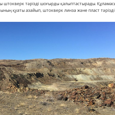
тты штокверк тәрізді шоғырды қалыптастырады. Құлама
ның қуаты азайып, штокверк линза және пласт тәрізді 