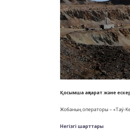
Қосымша ақпарат және еске
Жобаның операторы – «Taý-Ke
Негізгі шарттары