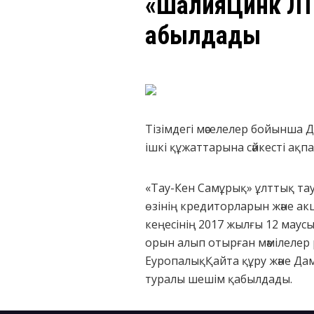
«ШалқияЦинк Л
қабылдады
Тізімдегі мәселелер бойынша
ішкі құжаттарына сәйкесті а
«Тау-Кен Самұрық» ұлттық та
өзінің кредиторларын және а
кеңесінің 2017 жылғы 12 маус
орын алып отырған мәмілелер
ЕуропалықҚайта құру және Да
туралы шешім қабылдады.