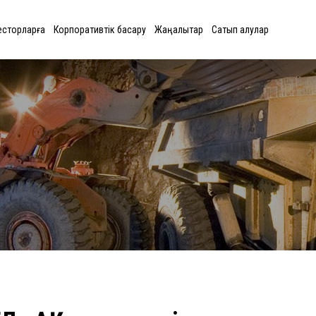
есторларға
Корпоративтік басқару
Жаңалықтар
Сатып алулар