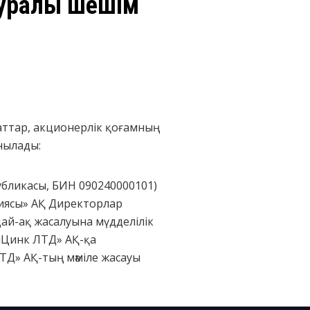
туралы шешім
аттар, акционерлік қоғамның
нылады:
убликасы, БИН 090240000101)
ниясы» АҚ Директорлар
дай-ақ жасалуына мүдделілік
яЦинк ЛТД» АҚ-қа
ТД» АҚ-тың мәміле жасауы