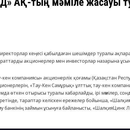
ТД» АҚ-тың мәміле жасауы 
 Директорлар кеңесі қабылдаған шешімдер туралы ақпар
қпараттарды акционерлер мен инвесторлар назарына ұсы
у-кен компаниясы» акционерлік қоғамы (Қазақстан Респ
кционерлерін, «Тау-Кен Самұрық» ұлттық тау-кен компа
ымда өткен отырысы туралы хабарлайды, ірі мәмілер, сон
 ретінде, тараптар келіскен ережелер бойынша, «Шалқи
му банкінің займын ұсынуға байланысты, «ШалқияЦинк Л