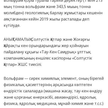
вольфрам қоры туралы тарихи деректер (1 млн 213
мыӊ тонна вольфрам және 343,5 мыыӊ тонна
молибден) геологиялық барлау жұмыстары кешенін
аяқтағаннан кейін 2019 жылы расталады деп
күтілуде.
АНЫҚТАМАЛЫҚ: Солтүстік Қатпар және Жоғарғы
Қайрақты кен орындарындағы жер қойнауын
пайдалану құқығы «Тау-Кен Самұрық» ұлттық
компаниясыныӊ еншілес кәсіпорны «Солтүстік
Қатпар» ЖШС тиесілі.
Вольфрам — сирек химиялық элемент, оныӊ бірегей
физикалық қасиеттерініӊ арқасында көптеген
өндірістік салаларда (машина жасау, тау-кен өндіру
және қорғаныс өнеркәсібі, авиаөндірісі, ядролық
физика, ядролық медицина, мұнай-химия және т.с.с.)