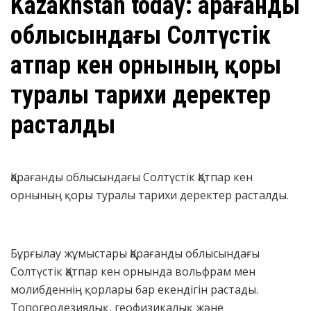
Kazakhstan today: Қарағанды
облысындағы Солтүстік
Қатпар кен орныныӊ қоры
туралы тарихи деректер
расталды
Қарағанды облысындағы Солтүстік Қатпар кен
орныныӊ қоры туралы тарихи деректер расталды.
Бұрғылау жұмыстары Қарағанды облысындағы
Солтүстік Қатпар кен орнында вольфрам мен
молибденніӊ қорлары бар екендігін растады.
Топогеодезиялық, геофизикалық және