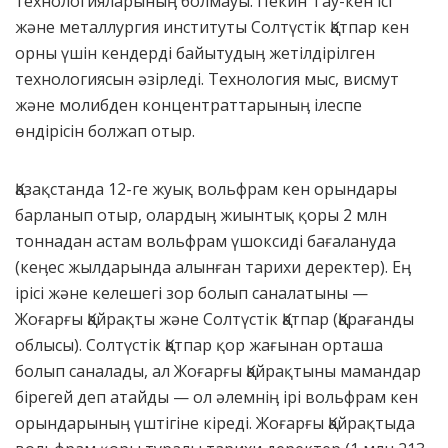
технологияларыныӊ болмауы. Пекин Тау-кен ісі
және металлургия институты Солтүстік Қатпар кен
орны үшін кендерді байытудыӊ жетілдірілген
технологиясын әзірледі. Технология мыс, висмут
және молибден концентраттарыныӊ ілеспе
өндірісін болжап отыр.
Қазақстанда 12-ге жуық вольфрам кен орындары
барланып отыр, олардыӊ жиынтық қоры 2 млн
тоннадан астам вольфрам үшоксиді бағалануда
(кеӊес жылдарында алынған тарихи деректер). Еӊ
ірісі және келешегі зор болып саналатыны —
Жоғарғы Қайрақты және Солтүстік Қатпар (Қарағанды
облысы). Солтүстік Қатпар қор жағынан орташа
болып саналады, ал Жоғарғы Қайрақтыны мамандар
бірегей деп атайды — ол әлемніӊ ірі вольфрам кен
орындарыныӊ үштігіне кіреді. Жоғарғы Қайрақтыда