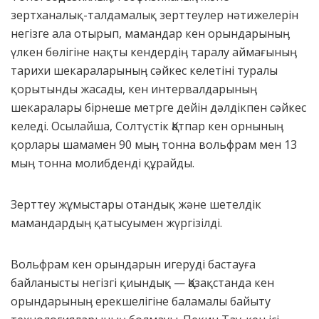
зертханалық-талдамалық зерттеулер нәтижелерін
негізге ала отырып, мамандар кен орындарыныӊ
үлкен бөлігіне нақты кендердіӊ таралу аймағыныӊ
тарихи шекараларыныӊ сәйкес келетіні туралы
қорытынды жасады, кен интервалдарыныӊ
шекаралары бірнеше метрге дейін дәлдікпен сәйкес
келеді. Осылайша, Солтүстік Қатпар кен орныныӊ
қорлары шамамен 90 мыӊ тонна вольфрам мен 13
мыӊ тонна молибденді құрайды.
Зерттеу жұмыстары отандық және шетелдік
мамандардыӊ қатысуымен жүргізілді.
Вольфрам кен орындарын игеруді бастауға
байланысты негізгі қиындық — Қазақстанда кен
орындарыныӊ ерекшелігіне баламалы байыту