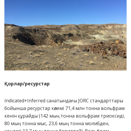
Қорлар/ресурстар
Indicated+Inferred санатындағы JORC стандарттары
бойынша ресурстар көлемі 71,4 млн тонна вольфрам
кенін құрайды (142 мың тонна вольфрам триоксиді,
80 мың тонна мыс, 23,6 мың тонна молибден,