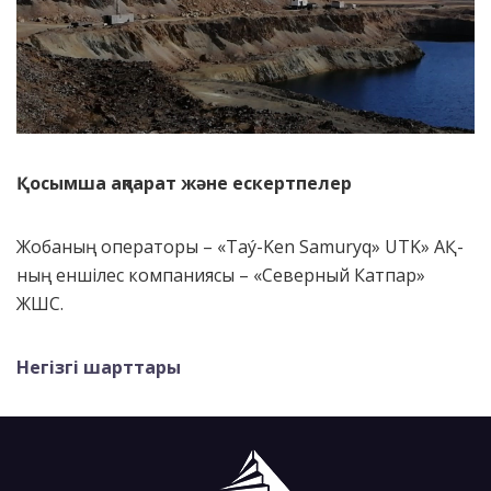
Қосымша ақпарат және ескертпелер
Жобаның операторы – «Taý-Ken Samuryq» UTK» АҚ-
ның еншілес компаниясы – «Северный Катпар»
ЖШС.
Негізгі шарттары