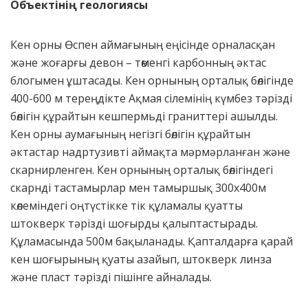
Объектінің геологиясы
Кен орны Өспен аймағының еңісінде орналасқан
және жоғарғы девон – төменгі карбонның әктас
блогымен ұштасады. Кен орнының орталық бөлігінде
400-600 м тереңдікте Ақмая сілемінің күмбез тәрізді
бөлігін құрайтын кешпермьді граниттері ашылды.
Кен орны аумағының негізгі бөлігін құрайтын
әктастар надртузивті аймақта мәрмәрланған және
скарнирленген. Кен орнының орталық бөлігіндегі
скарнді тастамырлар мен тамыршық 300х400м
көлеміндегі оңтүстікке тік құламалы қуатты
штокверк тәрізді шоғырды қалыптастырады.
Құламасында 500м бақыланады. Қапталдарға қарай
кен шоғырының қуаты азайып, штокверк линза
және пласт тәрізді пішінге айналады.