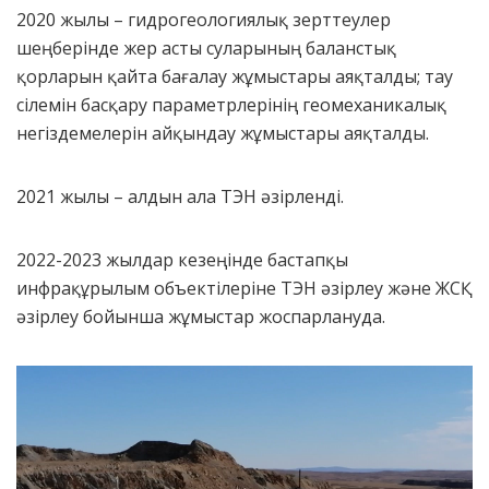
2020 жылы – гидрогеологиялық зерттеулер
шеңберінде жер асты суларының баланстық
қорларын қайта бағалау жұмыстары аяқталды; тау
сілемін басқару параметрлерінің геомеханикалық
негіздемелерін айқындау жұмыстары аяқталды.
2021 жылы – алдын ала ТЭН әзірленді.
2022-2023 жылдар кезеңінде бастапқы
инфрақұрылым объектілеріне ТЭН әзірлеу және ЖСҚ
әзірлеу бойынша жұмыстар жоспарлануда.