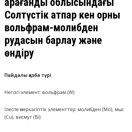
Қарағанды облысындағы
Солтүстік Қатпар кен орны
вольфрам-молибден
рудасын барлау және
өндіру
Пайдалы қазба түрі
Негізгі элемент: вольфрам (W)
Ілеспе өнеркәсіптік элементтер: молибден (Mo), мыс
(Cu), висмут (Bi)