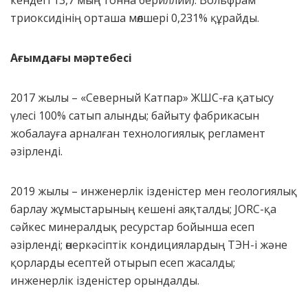
кендегі 13,7 мың тонна бериллий). Вольфрам
триоксидінің орташа мөлшері 0,231% құрайды.
Ағымдағы мәртебесі
2017 жылы – «Северный Катпар» ЖШС-ға қатысу
үлесі 100% сатып алынды; байыту фабрикасын
жобалауға арналған технологиялық регламент
әзірленді.
2019 жылы – инженерлік ізденістер мен геологиялық
барлау жұмыстарының кешені аяқталды; JORC-қа
сәйкес минералдық ресурстар бойынша есеп
әзірленді; өнеркәсіптік кондициялардың ТЭН-і және
қорларды есептей отырып есеп жасалды;
инженерлік ізденістер орындалды.