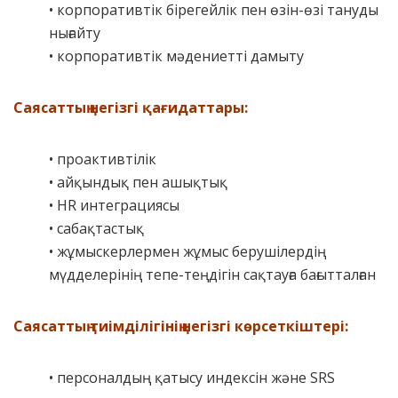
• корпоративтік бірегейлік пен өзін-өзі тануды
нығайту
• корпоративтік мәдениетті дамыту
Cаясаттың негізгі қағидаттары:
• проактивтілік
• айқындық пен ашықтық
• HR интеграциясы
• сабақтастық
• жұмыскерлермен жұмыс берушілердің
мүдделерінің тепе-теңдігін сақтауға бағытталған
Саясаттың тиімділігінің негізгі көрсеткіштері:
• персоналдың қатысу индексін және SRS