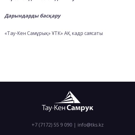
Дарындарды басқару
«Тау-Кен Самұрық» ҰТК» АҚ кадр саясаты
+7 (7172) 55 9 090
|
info@tks.kz