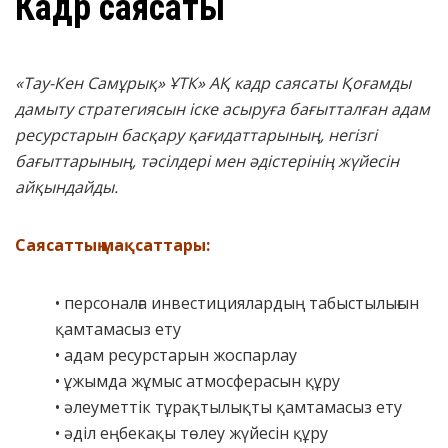
Кадр саясаты
«Тау-Кен Самұрық» ҰТК» АҚ кадр саясаты Қоғамды
дамыту стратегиясын іске асыруға бағытталған адам
ресурстарын басқару қағидаттарының, негізгі
бағыттарының, тәсілдері мен әдістерінің жүйесін
айқындайды.
Саясаттың мақсаттары:
• персоналға инвестициялардың табыстылығын
қамтамасыз ету
• адам ресурстарын жоспарлау
• ұжымда жұмыс атмосферасын құру
• әлеуметтік тұрақтылықты қамтамасыз ету
• әділ еңбекақы төлеу жүйесін құру