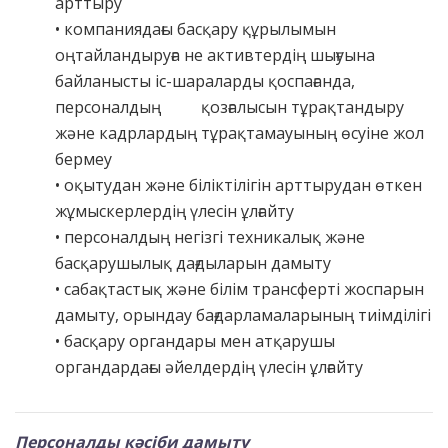
арттыру
• компаниядағы басқару құрылымын
оңтайландыруға не активтердің шығуына
байланысты іс-шараларды қоспағанда,
персоналдың қозғалысын тұрақтандыру
және кадрлардың тұрақтамауының өсуіне жол
бермеу
• оқытудан және біліктілігін арттырудан өткен
жұмыскерлердің үлесін ұлғайту
• персоналдың негізгі техникалық және
басқарушылық дағдыларын дамыту
• сабақтастық және білім трансферті жоспарын
дамыту, орындау бағдарламаларының тиімділігі
• басқару органдары мен атқарушы
органдардағы әйелдердің үлесін ұлғайту
Персоналды кәсіби дамыту