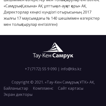
«Самұрық-Қазына» АҚ ұлттық әл-ауқат қоры» АҚ
Директорлар кеңесі күндізгі отырысының 2017
жылғы 17 маусымдағы № 140 шешімімен өзгерістер
мен толықтырулар енгізілген)
+7 (7172) 55 9 090
|
info@tks.kz
Copyright © 2021. «Тау-Кен Самұрық» ҰТК» АҚ
Байланыстар
Комплаенс
Сайт картасы
Экран дикторы