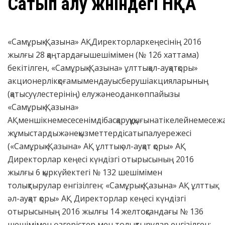
Сатып алу жөніндегі НҚА
«Самұрық-Қазына» АҚДиректорларкеңесінің 2016
жылғы 28 қаңтардағышешімімен (№ 126 хаттама)
бекітілген, «Самұрық-Қазына» ұлттықәл-ауқатқоры»
акционерлікқоғамымендауысберушіакцияларының
(қатысуүлестерінің) елужәнеоданкөппайызы
«Самұрық-Қазына»
АҚменшікнемесесенімдібасқаруқұқығынатікелейнемесе
жұмыстардыжәнеқызметтердісатыпалуережесі
(«Самұрық-Қазына» АҚ ұлттық әл-ауқат қоры» АҚ
Директорлар кеңесі күндізгі отырысының 2016
жылғы 6 қыркүйектегі № 132 шешімімен
толықтырулар енгізілген; «Самұрық-Қазына» АҚ ұлттық
әл-ауқат қоры» АҚ Директорлар кеңесі күндізгі
отырысының 2016 жылғы 14 желтоқсандағы № 136
шешімімен өзгерістер мен толықтырулар енгізілген;