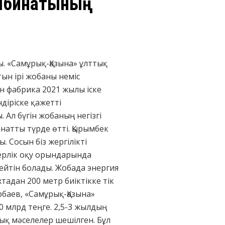
омбинатының
 «Самұрық-Қазына» ұлттық
ын ірі жобаны неміс
н фабрика 2021 жылы іске
діріске қажетті
 Ал бүгін жобаның негізгі
анатты түрде өтті. Қырымбек
 Сосын біз жергілікті
ерлік оқу орындарында
тейтін болады. Жобада энергия
адан 200 метр биіктікке тік
рбаев, «Самұрық-Қазына»
 млрд теңге. 2,5-3 жылдың
ық мәселелер шешілген. Бұл