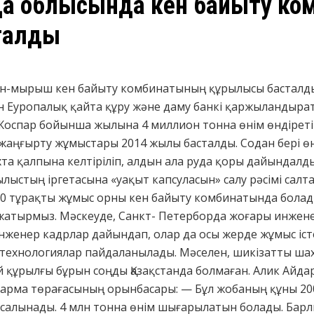
рда облысында кен байыту к
талды
ын-мырыш кен байыту комбинатының құрылысы басталды.
 Еуропалық қайта құру және даму банкі қаржыландырат
Жоспар бойынша жылына 4 миллион тонна өнім өндіреті
 жаңғырту жұмыстары 2014 жылы басталды. Содан бері өн
та қалпына келтіріліп, алдын ала руда қоры дайындалды.
рылыстың іргетасына «уақыт капсуласын» салу рәсімі салт
00 тұрақты жұмыс орны кен байыту комбинатында болады.
жатырмыз. Мәскеуде, Санкт- Петерборда жоғары инжен
 инженер кадрлар дайындап, олар да осы жерде жұмыс іс
 технологиялар пайдаланылады. Мәселен, шикізатты шахт
 құрылғы бұрын соңды Қазақстанда болмаған. Алик Айда
қарма төрағасының орынбасары: — Бұл жобаның құны 200
 салынады. 4 млн тонна өнім шығарылатын болады. Барл