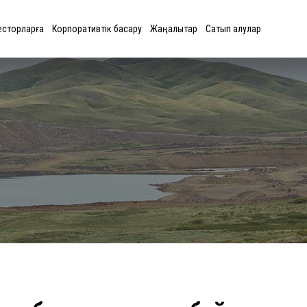
есторларға
Корпоративтік басқару
Жаңалықтар
Сатып алулар