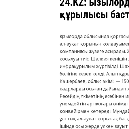
24.KZ: Қызыло
құрылысы бас
Қызылорда облысында қорғас
әл-ауқат қорының қолдауымен
компаниясы жүзеге асырады. 
қосылуы тиіс. Шалқия кенішін
инфрақұрылым жүргізілді. Шах
бөлігіне кезек келді. Алып құ
Көшербаев, облыс әкімі: — 15
кадрларды осыған дайындап 
Ресейдің Үкіметінің есебінен
үнемдейтін әрі жоғары өнімді
конвейірмен көтереді. Мұндай
ұлттық әл-ауқат қоры» ақ бас
ішінде осы жерде үлкен зауыт