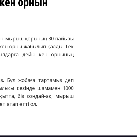
 кен орнын
ғасын-мырыш қорының 30 пайызы
н кен орны жабылып қалды. Тек
жылдарға дейін кен орнының
з. Бұл жобаға тартамыз деп
ылысы кезінде шамамен 1000
қытта, біз сондай-ақ, мырыш
 атап өттi ол.