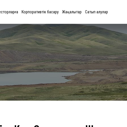
есторларға
Корпоративтік басқару
Жаңалықтар
Сатып алулар