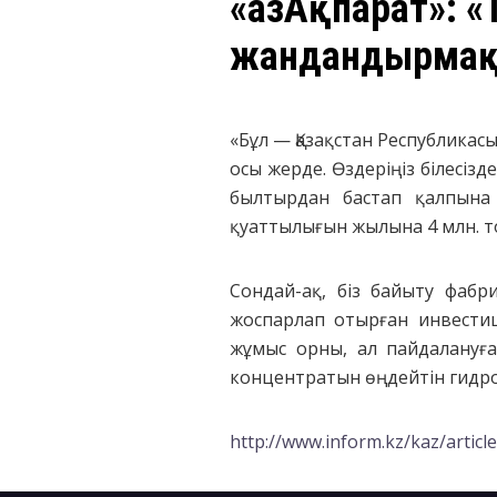
«ҚазАқпарат»: 
жандандырма
«Бұл — Қазақстан Республикас
осы жерде. Өздеріңіз білесіз
былтырдан бастап қалпына 
қуаттылығын жылына 4 млн. то
Сондай-ақ, біз байыту фаб
жоспарлап отырған инвести
жұмыс орны, ал пайдалануға
концентратын өңдейтін гидро
http://www.inform.kz/kaz/articl