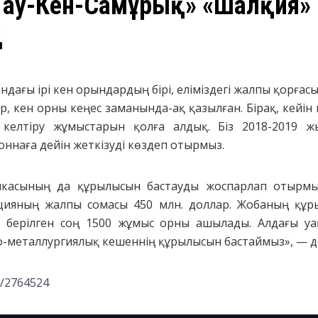
«Тау-Кен-Самұрық» «Шалқия»
қ
ындағы ірі кен орындардың бірі, еліміздегі жалпы қор
дер, кен орны кеңес заманында-ақ қазылған. Бірақ, кейі
келтіру жұмыстарын қолға алдық. Біз 2018-2019 
ннаға дейін жеткізуді көздеп отырмыз.
рикасының да құрылысын бастауды жоспарлап отырмы
цияның жалпы сомасы 450 млн. доллар. Жобаның құр
 берілген соң 1500 жұмыс орны ашылады. Алдағы уа
-металлургиялық кешеннің құрылысын бастаймыз», — деп
e/2764524